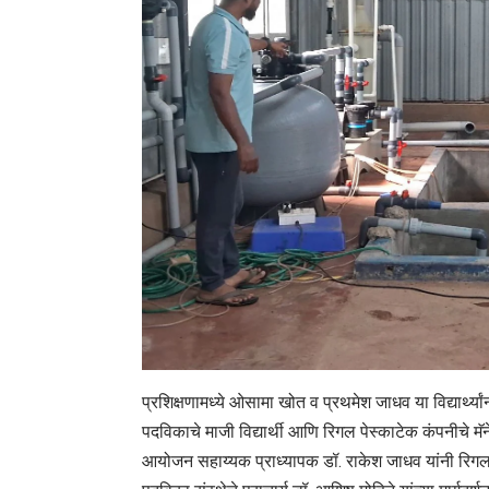
प्रशिक्षणामध्ये ओसामा खोत व प्रथमेश जाधव या विद्यार्थ्यांन
पदविकाचे माजी विद्यार्थी आणि रिगल पेस्काटेक कंपनीचे मॅने
आयोजन सहाय्यक प्राध्यापक डॉ. राकेश जाधव यांनी रिगल पे