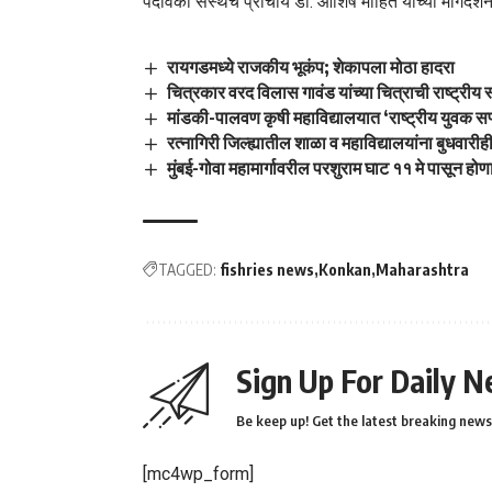
पदविका संस्थेचे प्राचार्य डॉ. आशिष मोहिते यांच्या मार्गद
रायगडमध्ये राजकीय भूकंप; शेकापला मोठा हादरा
चित्रकार वरद विलास गावंड यांच्या चित्राची राष्ट्रीय स
मांडकी-पालवण कृषी महाविद्यालयात ‘राष्ट्रीय युवक स
रत्नागिरी जिल्ह्यातील शाळा व महाविद्यालयांना बुधवारीही
मुंबई-गोवा महामार्गावरील परशुराम घाट ११ मे पासून ह
TAGGED:
fishries news
Konkan
Maharashtra
Sign Up For Daily N
Be keep up! Get the latest breaking news 
[mc4wp_form]