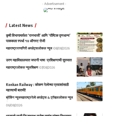
- Advertisement -
Latest News
कृषी विभागामार्फत ‘रानभाजी’ आणि ‘पौष्टिक तृणधान्य’
पाककला स्पर्धा १४ ऑगस्ट रोजी
महाराष्ट्र
रत्नागिरी अपडेट्स
लोकल न्यूज
08/08/2026
उरण महाविद्यालयात जपानी भाषा प्रशिक्षणाची सुरुवात
महाराष्ट्र
लोकल न्यूज
शिक्षण
07/08/2026
Konkan Railway : कोकण रेल्वेच्या प्रवाशांसाठी
महत्त्वाची बातमी!
ब्रेकिंग न्यूज
महाराष्ट्र
रेल्वे अपडेट्स & ट्रॅव्हल
लोकल न्यूज
06/08/2026
भाजपचे माजी जिल्हाध्यक्ष राजेश सावंत यांच्या निधनावर