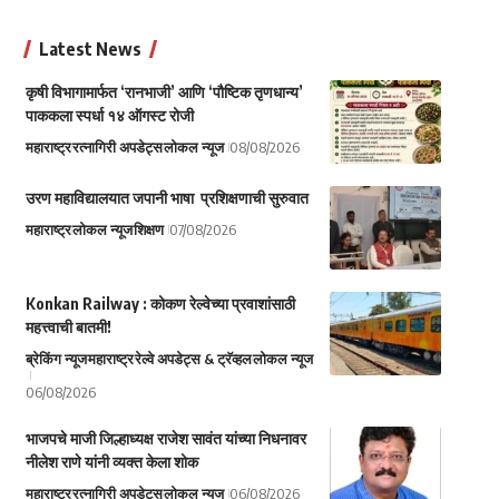
Latest News
कृषी विभागामार्फत ‘रानभाजी’ आणि ‘पौष्टिक तृणधान्य’
पाककला स्पर्धा १४ ऑगस्ट रोजी
महाराष्ट्र
रत्नागिरी अपडेट्स
लोकल न्यूज
08/08/2026
उरण महाविद्यालयात जपानी भाषा प्रशिक्षणाची सुरुवात
महाराष्ट्र
लोकल न्यूज
शिक्षण
07/08/2026
Konkan Railway : कोकण रेल्वेच्या प्रवाशांसाठी
महत्त्वाची बातमी!
ब्रेकिंग न्यूज
महाराष्ट्र
रेल्वे अपडेट्स & ट्रॅव्हल
लोकल न्यूज
06/08/2026
भाजपचे माजी जिल्हाध्यक्ष राजेश सावंत यांच्या निधनावर
नीलेश राणे यांनी व्यक्त केला शोक
महाराष्ट्र
रत्नागिरी अपडेट्स
लोकल न्यूज
06/08/2026