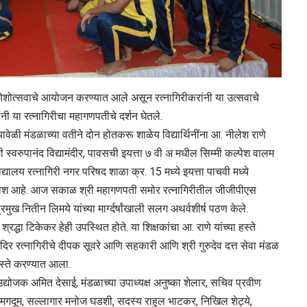
गणेशोत्सवाचे आयोजन करण्यात आले असून रत्नागिरीकरांनी या उत्सवाचे
ी या रत्नागिरीचा महागणपतीचे दर्शन घेतले.
ावेळी मंडळाच्या वतीने दोन होतकरू शाळेय विद्यार्थिनींना आ. नीलेश राणे
मी स्वरुपानंद विद्यामंदीर, पावसची इयत्ता ७ वी अ मधील सिम्मी कल्पेश वालम
द्यालय रत्नागिरी नगर परिषद शाळा क्र. 15 मध्ये इयत्ता पाचवी मध्ये
समावेश आहे. आज सकाळ श्री महागणपती समोर रत्नागिरीतील जीजीपीएस
 प्रमुख नितीन लिमये यांच्या मार्ग्दर्षांखाली सलग अथर्वशीर्ष पठण केले.
श्रद्धा टिकेकर हेही उपस्थित होते. या शिक्षकांचा आ. राणे यांच्या हस्ते
ंदिर रत्नागिरीचे दीपक सूवरे आणि सहकारी आणि श्री गुरुदेव दत्त सेवा मंडळ
हस्ते करण्यात आला.
 उद्योजक अमित देसाई, मंडळाच्या उपाध्यक्ष अनुष्का शेलार, सचिव प्रवीण
दूम, सल्लागार मनोज घडशी, सदस्य राहुल भाटकर, निखिल शेट्ये,