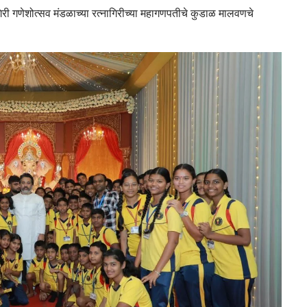
गिरी गणेशोत्सव मंडळाच्या रत्नागिरीच्या महागणपतीचे कुडाळ मालवणचे