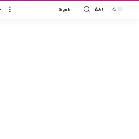
Aa
Sign In
Font
Resizer