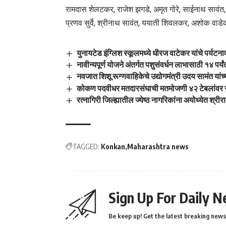
रामदास शेलटकर, राजेश झगडे, अमृत गोरे, साईनाथ सावं
प्रणव सुर्वे, श्रीनाथ सावंत, ययाती शिवलकर, अशोक वाडे
युनायटेड इंग्लिश स्कूलमध्ये धीरज वाटेकर यांचे पर्यटना
नावीन्यपूर्ण योजने अंतर्गत पशुसंवर्धन लाभासाठी १४ पर्य
नवजात शिशू रूग्णवाहिकेचे उद्योगमंत्री उदय सामंत यांच्य
कोकण पदवीधर मतदारसंघाची मतमोजणी ४२ टेबलांवर स
रत्नागिरी जिल्ह्यातील ज्येष्ठ नागरिकांना अयोध्येत श्रीर
TAGGED:
Konkan
Maharashtra news
Sign Up For Daily N
Be keep up! Get the latest breaking news 