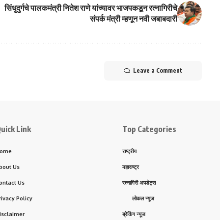
सिंधुदुर्गचे पालकमंत्री नितेश राणे यांच्यावर भाजपकडून रत्नागिरीचे
संपर्क मंत्री म्हणून नवी जबाबदारी
Leave a Comment
uick Link
Top Categories
ome
राष्ट्रीय
bout Us
महाराष्ट्र
ontact Us
रत्नागिरी अपडेट्स
rivacy Policy
लोकल न्यूज
isclaimer
ब्रेकिंग न्यूज