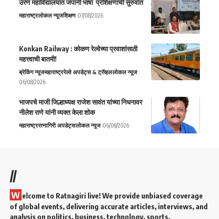
उरण महाविद्यालयात जपानी भाषा प्रशिक्षणाची सुरुवात
महाराष्ट्र
लोकल न्यूज
शिक्षण
07/08/2026
Konkan Railway : कोकण रेल्वेच्या प्रवाशांसाठी
महत्त्वाची बातमी!
ब्रेकिंग न्यूज
महाराष्ट्र
रेल्वे अपडेट्स & ट्रॅव्हल
लोकल न्यूज
06/08/2026
भाजपचे माजी जिल्हाध्यक्ष राजेश सावंत यांच्या निधनावर
नीलेश राणे यांनी व्यक्त केला शोक
महाराष्ट्र
रत्नागिरी अपडेट्स
लोकल न्यूज
06/08/2026
//
W
elcome to Ratnagiri live! We provide unbiased coverage
of global events, delivering accurate articles, interviews, and
analysis on politics, business, technology, sports,