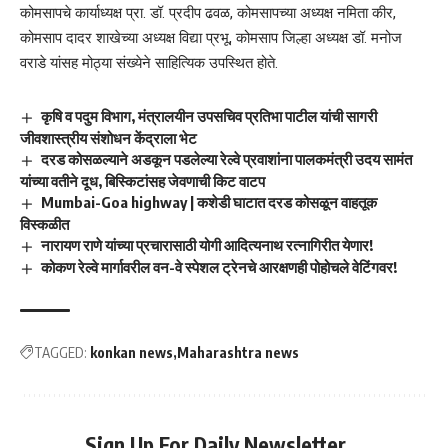
कोमसापचे कार्याध्यक्ष प्रा. डॉ. प्रदीप ढवळ, कोमसापच्या अध्यक्ष नमिता कीर,
कोमसाप दादर शाखेच्या अध्यक्ष विद्या प्रभू, कोमसाप जिल्हा अध्यक्ष डॉ. मनोज
वराडे यांसह मोठ्या संख्येने साहित्यिक उपस्थित होते.
कृषि व पदुम विभाग, मंत्रालयीन उपसचिव प्रतिभा पाटील यांची सागरी
जीवशास्त्रीय संशोधन केंद्राला भेट
दरड कोसळल्याने अडकून पडलेल्या रेल्वे प्रवाशांना पालकमंत्री उदय सामंत
यांच्या वतीने दूध, बिस्किटांसह जेवणाची किट वाटप
Mumbai-Goa highway | कशेडी घाटात दरड कोसळून वाहतूक
विस्कळीत
नारायण राणे यांच्या प्रचारासाठी योगी आदित्यनाथ रत्नागिरीत येणार!
कोकण रेल्वे मार्गावरील वन-वे स्पेशल ट्रेनचे आरक्षणही पोहोचले वेटिंगवर!
TAGGED:
konkan news
Maharashtra news
Sign Up For Daily Newsletter