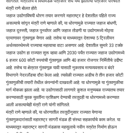
सांगितले. मंत्रालय व विधीमंडळ पत्रकार संघ येथे झालेल्या पत्रकार परिषदेत
मंत्री राणे बोलत होते.
जहाज उद्योगाविषयी धोरण तयार करणारे महाराष्ट्र हे देशातील पहिले राज्य
असल्याचे सांगून मंत्री राणे म्हणाले की, या धोरणामुळे राज्यात जहाज बांधणी,
जहाज दुरुस्ती, जहाज पुनर्वापर आणि जहाज तोडणी या उद्योगामध्ये मोठ्या
प्रमाणावर गुंतवणूक येणार आहे. तसेच या माध्यमातून देशाच्या 5 ट्रिलीयन
अर्थव्यवस्थेमध्ये राज्याचा महत्वाचा वाटा असणार आहे. देशातील सुमारे 33 टक्के
जहाज उद्योग हा राज्यात सुरू व्हावा आणि 2030 पर्यंत राज्यात जहाज उद्योगामध्ये
6 हजार 600 कोटी रुपयांची गुंतवणूक आणि 40 हजार रोजगार निर्मितीचे उद्दीष्ट
आहे. तसेच या क्षेत्रात गुंतवणूक यावी यासाठी नुकताच मत्यव्यवसाय व बंदरे
विभागाने नेदरलॅंडचा दौरा केला आहे. त्यावेळी राज्यात अडीच ते तीन हजार कोटी
गुंतवणुकीची तयारी तेथील कंपन्यांनी दाखवली आहे. या धोरणामुळे या गुंतवणुकीचा
मार्ग मोकळा झाला आहे. या उद्योगासाठी लागणारे कुशल मनुष्यबळ राज्यातच तयार
करण्यासाठी युवक युवतींना प्रशिक्षण देण्याची तरतुदही या धोरणामध्ये करण्यात
आली असल्याचेही मंत्री राणे यांनी सांगितले.
मंत्री राणे म्हणाले की, या धोरणातील तरतुदीनुसार राज्यात येणाऱ्या
गुंतवणुकदारांसाठी महाराष्ट्र सागरी मंडळ ही संस्था सहकार्याचे काम करेल. या
माध्यमातून महाराष्ट्र सागरी मंडळास महसुलाचे नवीन स्त्रोत निर्माण होऊन