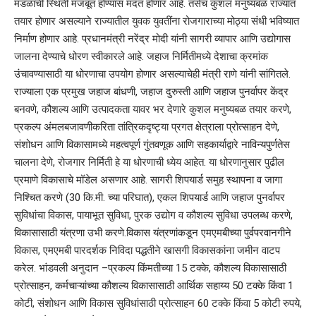
मंडळाची स्थिती मजबूत होण्यास मदत होणार आहे. तसेच कुशल मनुष्यबळ राज्यात
तयार होणार असल्याने राज्यातील युवक युवतींना रोजगाराच्या मोठ्या संधी भविष्यात
निर्माण होणार आहे. प्रधानमंत्री नरेंद्र मोदी यांनी सागरी व्यापार आणि उद्योगास
जालना देण्याचे धोरण स्वीकारले आहे. जहाज निर्मितीमध्ये देशाचा क्रमांक
उंचावण्यासाठी या धोरणाचा उपयोग होणार असल्याचेही मंत्री राणे यांनी सांगितले.
राज्याला एक प्रमुख जहाज बांधणी, जहाज दुरुस्ती आणि जहाज पुनर्वापर केंद्र
बनवणे, कौशल्य आणि उत्पादकता यावर भर देणारे कुशल मनुष्यबळ तयार करणे,
प्रकल्प अंमलबजावणीकरिता तांत्रिकदृष्ट्या प्रगत क्षेत्राला प्रोत्साहन देणे,
संशोधन आणि विकासामध्ये महत्वपूर्ण गुंतवणूक आणि सहकार्याद्वारे नाविन्यपुर्णतेस
चालना देणे, रोजगार निर्मिती हे या धोरणाची ध्येय आहेत. या धोरणानुसार पुढील
प्रमाणे विकासाचे मॉडेल असणार आहे. सागरी शिपयार्ड समुह स्थापना व जागा
निश्चित करणे (30 कि.मी. च्या परिघात), एकल शिपयार्ड आणि जहाज पुनर्वापर
सुविधांचा विकास, पायाभूत सुविधा, पुरक उद्योग व कौशल्य सुविधा उपलब्ध करणे,
विकासासाठी यंत्रणा उभी करणे.विकास यंत्रणांकडून एमएमबीच्या पुर्वपरवानगीने
विकास, एमएमबी पारदर्शक निविदा पद्धतीने खासगी विकासकांना जमीन वाटप
करेल. भांडवली अनुदान –प्रकल्प किंमतीच्या 15 टक्के, कौशल्य विकासासाठी
प्रोत्साहन, कर्मचाऱ्यांच्या कौशल्य विकासासाठी आर्थिक सहाय्य 50 टक्के किंवा 1
कोटी, संशोधन आणि विकास सुविधांसाठी प्रोत्साहन 60 टक्के किंवा 5 कोटी रुपये,