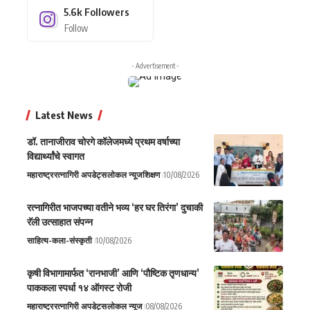
5.6k
Followers
Follow
- Advertisement -
Latest News
डॉ. तानाजीराव चोरगे कॉलेजमध्ये प्रथम वर्षाच्या
विद्यार्थ्यांचे स्वागत
महाराष्ट्र
रत्नागिरी अपडेट्स
लोकल न्यूज
शिक्षण
10/08/2026
रत्नागिरीत भाजपच्या वतीने भव्य ‘हर घर तिरंगा’ दुचाकी
रॅली उत्साहात संपन्न
साहित्य-कला-संस्कृती
10/08/2026
कृषी विभागामार्फत ‘रानभाजी’ आणि ‘पौष्टिक तृणधान्य’
पाककला स्पर्धा १४ ऑगस्ट रोजी
महाराष्ट्र
रत्नागिरी अपडेट्स
लोकल न्यूज
08/08/2026