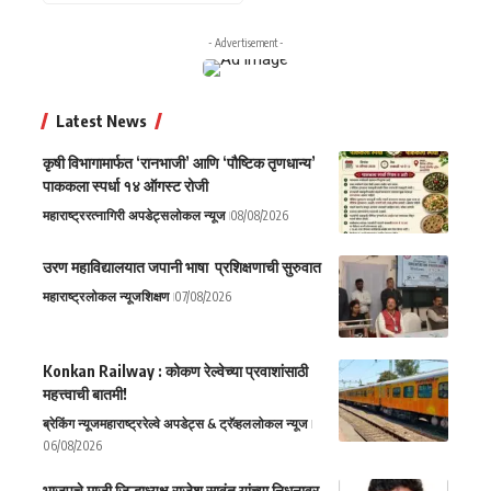
- Advertisement -
Latest News
कृषी विभागामार्फत ‘रानभाजी’ आणि ‘पौष्टिक तृणधान्य’
पाककला स्पर्धा १४ ऑगस्ट रोजी
महाराष्ट्र
रत्नागिरी अपडेट्स
लोकल न्यूज
08/08/2026
उरण महाविद्यालयात जपानी भाषा प्रशिक्षणाची सुरुवात
महाराष्ट्र
लोकल न्यूज
शिक्षण
07/08/2026
Konkan Railway : कोकण रेल्वेच्या प्रवाशांसाठी
महत्त्वाची बातमी!
ब्रेकिंग न्यूज
महाराष्ट्र
रेल्वे अपडेट्स & ट्रॅव्हल
लोकल न्यूज
06/08/2026
भाजपचे माजी जिल्हाध्यक्ष राजेश सावंत यांच्या निधनावर