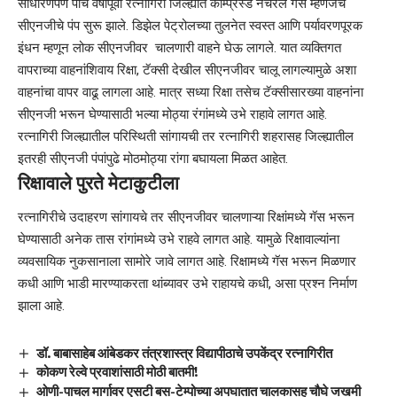
साधारणपणे पाच वर्षांपूर्वी रत्नागिरी जिल्ह्यात कॉम्प्रेस्ड नॅचरल गॅस म्हणजेच
सीएनजीचे पंप सुरू झाले. डिझेल पेट्रोलच्या तुलनेत स्वस्त आणि पर्यावरणपूरक
इंधन म्हणून लोक सीएनजीवर चालणारी वाहने घेऊ लागले. यात व्यक्तिगत
वापराच्या वाहनांशिवाय रिक्षा, टॅक्सी देखील सीएनजीवर चालू लागल्यामुळे अशा
वाहनांचा वापर वाढू लागला आहे. मात्र सध्या रिक्षा तसेच टॅक्सीसारख्या वाहनांना
सीएनजी भरून घेण्यासाठी भल्या मोठ्या रंगांमध्ये उभे राहावे लागत आहे.
रत्नागिरी जिल्ह्यातील परिस्थिती सांगायची तर रत्नागिरी शहरासह जिल्ह्यातील
इतरही सीएनजी पंपांपुढे मोठमोठ्या रांगा बघायला मिळत आहेत.
रिक्षावाले पुरते मेटाकुटीला
रत्नागिरीचे उदाहरण सांगायचे तर सीएनजीवर चालणाऱ्या रिक्षांमध्ये गॅस भरून
घेण्यासाठी अनेक तास रांगांमध्ये उभे राहवे लागत आहे. यामुळे रिक्षावाल्यांना
व्यवसायिक नुकसानाला सामोरे जावे लागत आहे. रिक्षामध्ये गॅस भरून मिळणार
कधी आणि भाडी मारण्याकरता थांब्यावर उभे राहायचे कधी, असा प्रश्न निर्माण
झाला आहे.
डॉ. बाबासाहेब आंबेडकर तंत्रशास्त्र विद्यापीठाचे उपकेंद्र रत्नागिरीत
कोकण रेल्वे प्रवाशांसाठी मोठी बातमी!
ओणी-पाचल मार्गावर एसटी बस-टेम्पोच्या अपघातात चालकासह चौघे जखमी