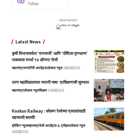
Follow
- Advertisement -
Latest News
कृषी विभागामार्फत ‘रानभाजी’ आणि ‘पौष्टिक तृणधान्य’
पाककला स्पर्धा १४ ऑगस्ट रोजी
महाराष्ट्र
रत्नागिरी अपडेट्स
लोकल न्यूज
08/08/2026
उरण महाविद्यालयात जपानी भाषा प्रशिक्षणाची सुरुवात
महाराष्ट्र
लोकल न्यूज
शिक्षण
07/08/2026
Konkan Railway : कोकण रेल्वेच्या प्रवाशांसाठी
महत्त्वाची बातमी!
ब्रेकिंग न्यूज
महाराष्ट्र
रेल्वे अपडेट्स & ट्रॅव्हल
लोकल न्यूज
06/08/2026