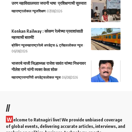
उरण महाविद्यालयात जपानी भाषा प्रशिक्षणाची सुरुवात
महाराष्ट्र
लोकल न्यूज
शिक्षण
07/08/2026
Konkan Railway : कोकण रेल्वेच्या प्रवाशांसाठी
महत्त्वाची बातमी!
ब्रेकिंग न्यूज
महाराष्ट्र
रेल्वे अपडेट्स & ट्रॅव्हल
लोकल न्यूज
06/08/2026
भाजपचे माजी जिल्हाध्यक्ष राजेश सावंत यांच्या निधनावर
नीलेश राणे यांनी व्यक्त केला शोक
महाराष्ट्र
रत्नागिरी अपडेट्स
लोकल न्यूज
06/08/2026
//
W
elcome to Ratnagiri live! We provide unbiased coverage
of global events, delivering accurate articles, interviews, and