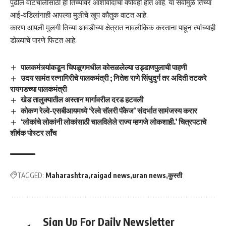
पुढील वाटचालीसाठी ही तिच्यावर आशीर्वादांचा वर्षावही होत आहे. या सर्वांमुळे तिच्या
आई-वडिलांनाही आपल्या मुलीचे खूप कौतुक वाटत आहे.
कारण आपली मुलगी तिच्या आवडीच्या क्षेत्रात नावलौकिक करताना पाहून त्यांच्याही
डोळ्यांचे पारणे फिटत आहे.
पालकमंत्र्यांकडून चिपळूणमधील कोसळलेल्या उड्डाणपुलाची पाहणी
उदय सामंत रत्नागिरीचे पालकमंत्री ; नितेश राणे सिंधुदुर्ग तर अदिती तटकरे
रायगडच्या पालकमंत्री
खेड तालुक्यातील अस्तान मार्गावरील दरड हटवली
कोकण रेल्वे-एसबीआयमध्ये ‘रेल्वे सॅलरी पॅकेज’ संदर्भात सामंजस्य करार
‘लोकांचे लोकांनी लोकांसाठी चालविलेले राज्य म्हणजे लोकशाही.’ चित्रपटाचे
शीर्षक पोस्टर लॉंच
TAGGED:
Maharashtra
raigad news
uran news
कुस्ती
Sign Up For Daily Newsletter