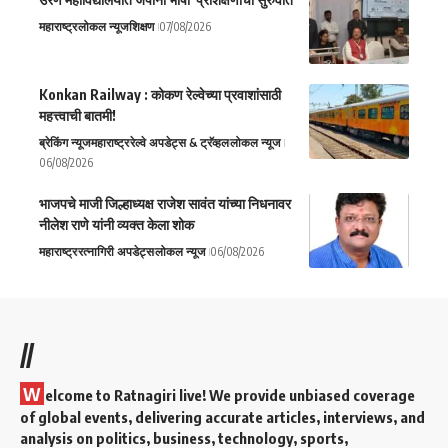
महाराष्ट्र
लोकल न्यूज
शिक्षण
07/08/2026
Konkan Railway : कोकण रेल्वेच्या प्रवाशांसाठी
महत्त्वाची बातमी!
ब्रेकिंग न्यूज
महाराष्ट्र
रेल्वे अपडेट्स & ट्रॅव्हल
लोकल न्यूज
06/08/2026
भाजपचे माजी जिल्हाध्यक्ष राजेश सावंत यांच्या निधनावर
नीलेश राणे यांनी व्यक्त केला शोक
महाराष्ट्र
रत्नागिरी अपडेट्स
लोकल न्यूज
06/08/2026
//
W
elcome to Ratnagiri live! We provide unbiased coverage
of global events, delivering accurate articles, interviews, and
analysis on politics, business, technology, sports,