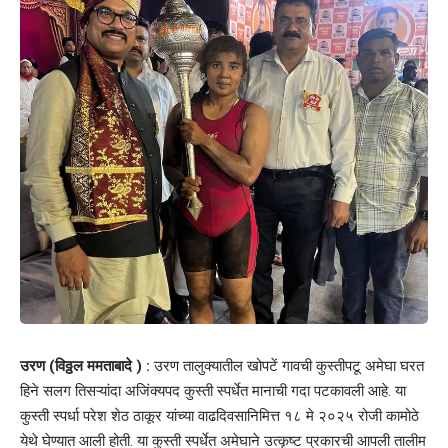
उरण (विठ्ठल ममताबादे ) :
उरण तालुक्यातील खोपटें गावची कुस्तीपटू अमेघा घरत
हिने सलग तिसऱ्यांदा अजिंक्यपद कुस्ती स्पर्धेत मानाची गदा पटकावली आहे. या
कुस्ती स्पर्धा परेश शेठ ठाकूर यांच्या वाढदिवसानिमित्त १८ मे २०२५ रोजी कामोठे
येथे घेण्यात आली होती. या कुस्ती स्पर्धेत अमेघाने उत्कृष्ट प्रकारची आपली तालीम