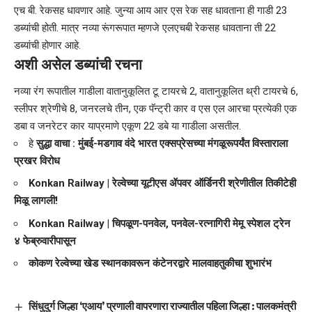
एच बी. रेकसह धावणार आहे. जुन्या आय आर एस रेक सह धावताना ही गाडी 23
डब्यांची होती. मात्र नव्या रूंगरूपात म्हणजे एलएचबी रेकसह धावताना ती 22
डब्यांची होणार आहे.
अशी असेल डब्यांची रचना
नव्या रंग रूपातील गाडीला वातानुकूलित टू टायरचे 2, वातानुकूलित थ्री टायरचे 6,
स्लीपर श्रेणीचे 8, जनरलचे तीन, एक पॅन्ट्री कार व एस एल आरचा प्रत्येकी एक
डबा व जनरेटर कार याप्रमाणे एकूण 22 डबे या गाडीला असतील.
हे
सुद्धा वाचा :
मुंबई-मडगाव वंदे भारत एक्सप्रेसच्या मंगळूरूपर्यंत विस्ताराला
प्रखर विरोध
Konkan Railway | रेल्वेच्या यूटीएस ॲपवर ऑर्डिनरी श्रेणीतील तिकीटेही
मिळू लागली!
Konkan Railway | चिपळूण-पनवेल, पनवेल-रत्नागिरी मेमू स्पेशल ट्रेन
४ फेब्रुवारीपासून
कोकण रेल्वेच्या खेड स्थानकावरून कंटेनरद्वारे मालवाहतुकीचा शुभारंभ
सिंधुदुर्ग जिल्हा ‘एआय’ प्रणाली वापरणारा राज्यातील पहिला जिल्हा : पालकमंत्री