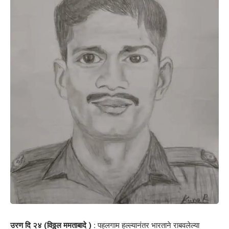
उरण दि २४ (विठ्ठल ममताबादे ) :
पहलगाम हल्ल्यानंतर भारताने राबवलेल्या