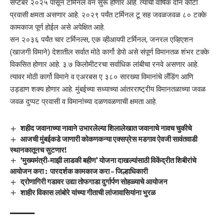
सप्टेंबर २०२५ पासून टर्मिनल वन सुरू होणार आहे. त्याची वार्षिक दोन कोटी
प्रवासी क्षमता असणार आहे. २०२९ पर्यंत टर्मिनल टू सह जवळजवळ ८० टक्के
कामकाज पूर्ण होईल असे अपेक्षित आहे.
सन २०३६ पर्यंत चार टर्मिनल्स, एक व्हीआयपी टर्मिनल, जनरल एव्हिएशन
(खाजगी विमाने) देशातील सर्वात मोठे कार्गो डेपो असे संपूर्ण विमानतळ शंभर टक्के
विकसित होणार आहे. ३.७ किलोमीटरचा सर्वाधिक लांबीचा रनवे असणार आहे.
त्यावर मोठी कार्गो विमाने व एअरबस ए ३८० सारख्या विमानांचे लँडिंग आणि
उड्डाण शक्य होणार आहे. मुंबईच्या सध्याच्या आंतरराष्ट्रीय विमानतळाच्या जवळ
जवळ दुप्पट प्रवासी व विमानांच्या दळणवळणाची क्षमता आहे.
शहीद जवानाच्या नावाने उभारलेल्या शिलालेखात जवानाचे नावच चुकीचे
आजची मुंबईकडे जाणारी कोकणकन्या एक्सप्रेस मडगाव ऐवजी सावंतवाडी
स्थानकातूनच सुटणार!
‘मुख्यमंत्री-माझी लाडकी बहीण’ योजना दाखल्यांसाठी विकेंद्रीत शिबीरांचे
आयोजन करा : पारदर्शक कामकाज करा – जिल्हाधिकारी
द्रोणागिरी गडावर उद्या तोफगाडा दुर्गार्पण सोहळ्याचे आयोजन
शाहीर विकास लांबोरे यांच्या गीताची लांजावासियांना भुरळ