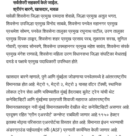
सर्वतोपरी सहकार्य केले जाईल.
श्रीरंग बारणे
, खासदार, मावळ
यावेळी शिवसेना जिल्हा प्रमुख रामदास शेवाळे, जिल्हा प्रमुख अतुल भगत,
शिवसेना उपजिल्हा प्रमुख विनोद साबळे, शिवसेना पनवेल महानगर प्रमुख
प्रथमेश सोमण, पनवेल शिवसेना तालुका प्रमुख रघुनाथ पाटील, उरण तालुका
प्रमुख दिपक ठाकूर, शिवसेना शहर प्रमुख प्रसाद परब, तुकाराम सरख, सुनिल
गोवारी, प्रसाद सोनवणे, शिवसेना उपमहानगर प्रमुख महेश सावंत, शिवसेना संपर्क
प्रमुख मंगेश राणवडे, शिवसेना महिला उरण विधानसभा जिल्हा संघटिका मेधाताई
दमडे व पक्षाचे प्रमुख पदाधिकारी उपस्थित होते.
खासदार बारणे म्हणाले, पुणे आणि मुंबईला जोडणाऱ्या पनवेलमध्ये हे आंतरराष्ट्रीय
विमानतळ होत आहे. मेट्रो १, मेट्रो २, मेट्रो ३ यासह वॉटर टॅक्सी, स्थानिक
लोकल ट्रेन सेवा आणि भविष्यातील मुंबई हैदराबाद बुलेट ट्रेन यांची थेट
कनेक्टिव्हिटी आणि मुंबईच्या छत्रपती शिवाजी महाराज आंतरराष्ट्रीय
विमानतळापासून नवी मुंबई विमानतळापर्यंत देखील थेट कनेक्टिव्हिटी असणार आहे.
प्रदूषण रहित ‘ग्रीन एअरपोर्ट’ कन्सेप्ट राबविली जाणार आहे.११५० हेक्टर
इतक्या मोठ्या परिसरात एअरपोर्टचा विस्तार होत आहे. विमानात इंधन भरण्याची
अंडरग्राउंड पाईपलाईन तर्फे (ASF) प्रणाली कार्यन्वित केली जाणार आहे.