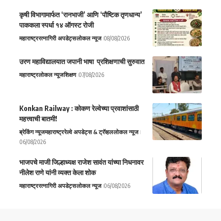
कृषी विभागामार्फत ‘रानभाजी’ आणि ‘पौष्टिक तृणधान्य’
पाककला स्पर्धा १४ ऑगस्ट रोजी
महाराष्ट्र
रत्नागिरी अपडेट्स
लोकल न्यूज
08/08/2026
उरण महाविद्यालयात जपानी भाषा प्रशिक्षणाची सुरुवात
महाराष्ट्र
लोकल न्यूज
शिक्षण
07/08/2026
Konkan Railway : कोकण रेल्वेच्या प्रवाशांसाठी
महत्त्वाची बातमी!
ब्रेकिंग न्यूज
महाराष्ट्र
रेल्वे अपडेट्स & ट्रॅव्हल
लोकल न्यूज
06/08/2026
भाजपचे माजी जिल्हाध्यक्ष राजेश सावंत यांच्या निधनावर
नीलेश राणे यांनी व्यक्त केला शोक
महाराष्ट्र
रत्नागिरी अपडेट्स
लोकल न्यूज
06/08/2026