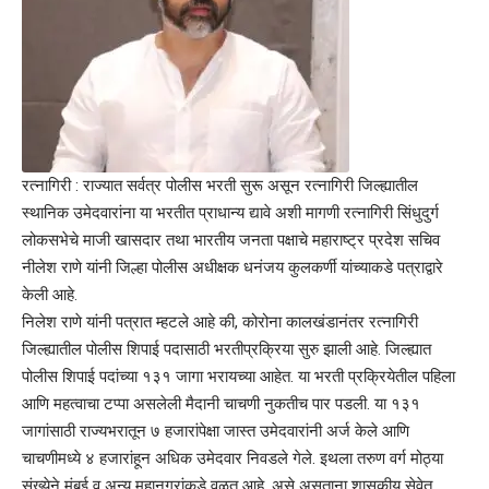
रत्नागिरी : राज्यात सर्वत्र पोलीस भरती सुरू असून रत्नागिरी जिल्ह्यातील
स्थानिक उमेदवारांना या भरतीत प्राधान्य द्यावे अशी मागणी रत्नागिरी सिंधुदुर्ग
लोकसभेचे माजी खासदार तथा भारतीय जनता पक्षाचे महाराष्ट्र प्रदेश सचिव
नीलेश राणे यांनी जिल्हा पोलीस अधीक्षक धनंजय कुलकर्णी यांच्याकडे पत्राद्वारे
केली आहे.
निलेश राणे यांनी पत्रात म्हटले आहे की, कोरोना कालखंडानंतर रत्नागिरी
जिल्ह्यातील पोलीस शिपाई पदासाठी भरतीप्रक्रिया सुरु झाली आहे. जिल्ह्यात
पोलीस शिपाई पदांच्या १३१ जागा भरायच्या आहेत. या भरती प्रक्रियेतील पहिला
आणि महत्वाचा टप्पा असलेली मैदानी चाचणी नुकतीच पार पडली. या १३१
जागांसाठी राज्यभरातून ७ हजारांपेक्षा जास्त उमेदवारांनी अर्ज केले आणि
चाचणीमध्ये ४ हजारांहून अधिक उमेदवार निवडले गेले. इथला तरुण वर्ग मोठ्या
संख्येने मुंबई व अन्य महानगरांकडे वळत आहे. असे असताना शासकीय सेवेत