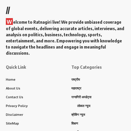
//
W
elcome to Ratnagiri live! We provide unbiased coverage
of global events, delivering accurate articles, interviews, and
analysis on politics, business, technology, sports,
entertainment, and more. Empowering you with knowledge
to navigate the headlines and engage in meaningful
discussions.
Quick Link
Top Categories
Home
राष्ट्रीय
About Us
महाराष्ट्र
Contact Us
रत्नागिरी अपडेट्स
Privacy Policy
लोकल न्यूज
Disclaimer
ब्रेकिंग न्यूज
SiteMap
शिक्षण