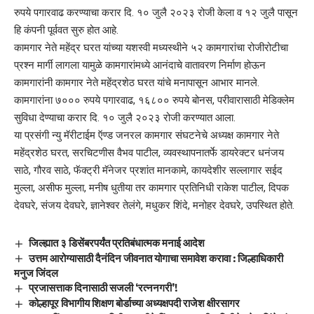
रुपये पगारवाढ करण्याचा करार दि. १० जुलै २०२३ रोजी केला व १२ जुलै पासून
हि कंपनी पूर्ववत सुरु होत आहे.
कामगार नेते महेंद्र घरत यांच्या यशस्वी मध्यस्थीने ५२ कामगारांचा रोजीरोटीचा
प्रश्न मार्गी लागला यामुळे कामगारांमध्ये आनंदाचे वातावरण निर्माण होऊन
कामगारांनी कामगार नेते महेंद्रशेठ घरत यांचे मनापासून आभार मानले.
कामगारांना ७००० रुपये पगारवाढ, १६८०० रुपये बोनस, परीवारासाठी मेडिक्लेम
सुविधा देण्याचा करार दि. १० जुलै २०२३ रोजी करण्यात आला.
या प्रसंगी न्यु मॅरीटाईम ऍण्ड जनरल कामगार संघटनेचे अध्यक्ष कामगार नेते
महेंद्रशेठ घरत, सरचिटणीस वैभव पाटील, व्यवस्थापनातर्फे डायरेक्टर धनंजय
साठे, गौरव साठे, फॅक्ट्री मॅनेजर प्रशांत मानकामे, कायदेशीर सल्लागार सईद
मुल्ला, असीफ मुल्ला, मनीष धुतीया तर कामगार प्रतिनिधी राकेश पाटील, दिपक
देवघरे, संजय देवघरे, ज्ञानेश्वर तेलंगे, मधुकर शिंदे, मनोहर देवघरे, उपस्थित होते.
जिल्ह्यात ३ डिसेंबरपर्यंत प्रतिबंधात्मक मनाई आदेश
उत्तम आरोग्यासाठी दैनंदिन जीवनात योगाचा समावेश करावा : जिल्हाधिकारी
मनुज जिंदल
प्रजासत्ताक दिनासाठी सजली ‘रत्ननगरी’!
कोल्हापूर विभागीय शिक्षण बोर्डाच्या अध्यक्षपदी राजेश क्षीरसागर