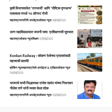
कृषी विभागामार्फत ‘रानभाजी’ आणि ‘पौष्टिक तृणधान्य’
पाककला स्पर्धा १४ ऑगस्ट रोजी
महाराष्ट्र
रत्नागिरी अपडेट्स
लोकल न्यूज
08/08/2026
उरण महाविद्यालयात जपानी भाषा प्रशिक्षणाची सुरुवात
महाराष्ट्र
लोकल न्यूज
शिक्षण
07/08/2026
Konkan Railway : कोकण रेल्वेच्या प्रवाशांसाठी
महत्त्वाची बातमी!
ब्रेकिंग न्यूज
महाराष्ट्र
रेल्वे अपडेट्स & ट्रॅव्हल
लोकल न्यूज
06/08/2026
भाजपचे माजी जिल्हाध्यक्ष राजेश सावंत यांच्या निधनावर
नीलेश राणे यांनी व्यक्त केला शोक
महाराष्ट्र
रत्नागिरी अपडेट्स
लोकल न्यूज
06/08/2026