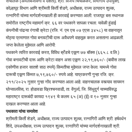
संचालक (अंमलबजावणी व दक्षता); श्री. विजय चिंचाळकर, विभागीय उपायुक्त,
कोल्हापूर विभाग आणि श्रीमती किर्ती शेडगे, अधीक्षक, राज्य उत्पादन शुल्क,
रत्नागिरी यांच्या मार्गदर्शनाखाली ही कारवाई करण्यात आली. राजापूर बस स्थानक
समोरील राष्ट्रीय महामार्ग क्र. ६६ वर पथकाने सापळा रचला. यावेळी हुंडाई
कंपनीची पांढऱ्या रंगाची क्रेटा (रजि. नं. एम एच ०७ एएस ३४५८) या वाहनातून
मोठ्या प्रमाणात गोवा बनावटीची दारू अवैधपणे वाहतूक करत असताना आढळली.
जप्त केलेला मुद्देमाल आणि आरोपी:
पथकाने त्वरित कारवाई करत, विविध ब्रँडचे एकूण ७७ बॉक्स (६६५.८ व.लि.)
गोवा बनावटीची दारू आणि क्रेटा वाहन असा एकूण २२,१९,७६०/- (बावीस लाख
एकोणीस हजार सातशे साठ रुपये) किमतीचा मुद्देमाल जप्त केला. यामध्ये गोवा
दारूची एकूण किंमत ७,१९,७६०/- रुपये आहे. याप्रकरणी गुन्हा रजि. क्र.
२११/२०२५ नुसार गुन्हा नोंद करण्यात आला आहे. वाहनचालक वस्त्याव सायमन
घोन्सालविस, रा. होडावडा ख्रिश्चनवाडी, ता. वेंगुर्ला, जि. सिंधुदुर्ग याच्याविरुद्ध
महाराष्ट्र दारूबंदी कायदा १९४९ चे कलम ६५ (अ) (ई) व ९० नुसार गुन्हा
दाखल करण्यात आला आहे.
पथकात यांचा समावेश
श्रीमती किर्ती शेडगे, अधीक्षक, राज्य उत्पादन शुल्क, रत्नागिरी आणि श्री. हर्षवर्धन
शिंदे, उपअधीक्षक, राज्य उत्पादन शुल्क, रत्नागिरी यांच्या मार्गदर्शनाखाली श्री.