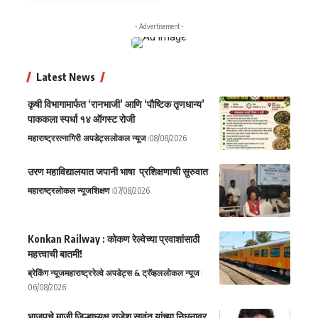
- Advertisement -
Latest News
कृषी विभागामार्फत ‘रानभाजी’ आणि ‘पौष्टिक तृणधान्य’
पाककला स्पर्धा १४ ऑगस्ट रोजी
महाराष्ट्र
रत्नागिरी अपडेट्स
लोकल न्यूज
08/08/2026
उरण महाविद्यालयात जपानी भाषा प्रशिक्षणाची सुरुवात
महाराष्ट्र
लोकल न्यूज
शिक्षण
07/08/2026
Konkan Railway : कोकण रेल्वेच्या प्रवाशांसाठी
महत्त्वाची बातमी!
ब्रेकिंग न्यूज
महाराष्ट्र
रेल्वे अपडेट्स & ट्रॅव्हल
लोकल न्यूज
06/08/2026
भाजपचे माजी जिल्हाध्यक्ष राजेश सावंत यांच्या निधनावर