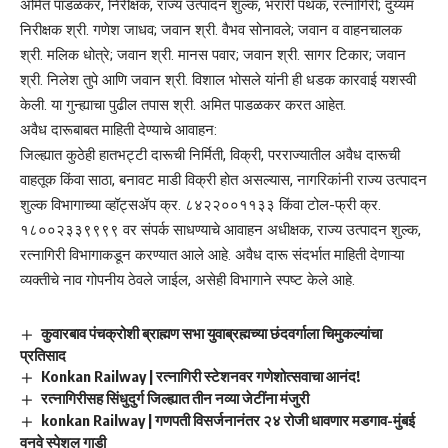
अमित पाडळकर, निरीक्षक, राज्य उत्पादन शुल्क, भरारी पथक, रत्नागिरी; दुय्यम
निरीक्षक श्री. गणेश जाधव; जवान श्री. वैभव सोनावले; जवान व वाहनचालक
श्री. मलिक धोत्रे; जवान श्री. मानस पवार; जवान श्री. सागर टिकार; जवान
श्री. निलेश तुपे आणि जवान श्री. विशाल भोसले यांनी ही धडक कारवाई यशस्वी
केली. या गुन्ह्याचा पुढील तपास श्री. अमित पाडळकर करत आहेत.
अवैध दारूबाबत माहिती देण्याचे आवाहन:
जिल्ह्यात कुठेही हातभट्टी दारूची निर्मिती, विक्री, परराज्यातील अवैध दारूची
वाहतूक किंवा साठा, बनावट माडी विक्री होत असल्यास, नागरिकांनी राज्य उत्पादन
शुल्क विभागाच्या व्हॉट्सॲप क्र. ८४२२००११३३ किंवा टोल-फ्री क्र.
१८००२३३९९९९ वर संपर्क साधण्याचे आवाहन अधीक्षक, राज्य उत्पादन शुल्क,
रत्नागिरी विभागाकडून करण्यात आले आहे. अवैध दारू संदर्भात माहिती देणाऱ्या
व्यक्तीचे नाव गोपनीय ठेवले जाईल, असेही विभागाने स्पष्ट केले आहे.
कुवारबाव पंचक्रोशी ब्राह्मण सभा युवाब्रह्मच्या छंदवर्गाला चिमुकल्यांचा
प्रतिसाद
Konkan Railway | रत्नागिरी स्टेशनवर गणेशोत्सवाचा आनंद!
रत्नागिरीसह सिंधुदुर्ग जिल्ह्यात तीन नव्या जेटींना मंजुरी
konkan Railway | गणपती विसर्जनानंतर २४ रोजी धावणार मडगाव-मुंबई
वनवे स्पेशल गाडी