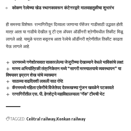
कोकण रेल्वेच्या खेड स्थानकावरून कंटेनरद्वारे मालवाहतुकीचा शुभारंभ
ही समस्या विशेषतः रत्नागिरीतून दिव्याला जाणाऱ्या पॅसेंजर गाडीसाठी उद्भवत होती.
मात्र आता या गाडीचे देखील यु टी एस ॲपवर ऑर्डीनरी श्रेणीमधील तिकीट मिळू
लागले आहे. यामुळे घरात बसूनच आता रेल्वेचे ऑर्डीनरी श्रेणीतील तिकीट काढता
येऊ लागले आहे.
उरणमध्ये गणेशोत्सवात साकारलेल्या जेजुरीच्या देखाव्याने वेधले भाविकांचे लक्ष!
मत्स्य अभियांत्रिकी तंत्रनिकेतन मध्ये “सागरी मत्स्यालयाचे व्यवस्थापन” या
विषयावर इम्रान शेख यांचे व्याख्यान
साठाव्या वाढदिवशी लावली साठ रोपे!
कॅरममध्ये महिला एकेरीचे विजेतेपद देवरूखच्या गुंजन खवळेने पटकावले
रत्नागिरीतील एस. पी. हेगशेट्ये महाविद्यालयाला ‘नॅक’ टीमची भेट
TAGGED:
Ceñtral railway
Konkan railway