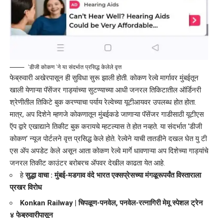
‘डीजी कोकण ‘ने या संदर्भात प्रसिद्ध केलेले वृत्त
फेब्रुवारी अखेरपासून ही सुविधा सुरू झाली होती. कोकण रेल्वे मार्गावर मुंबईतून
खाली येणाऱ्या पॅसेंजर गाड्यांच्या सुटण्याच्या आधी जनरल तिकिटातील ऑर्डिनरी
श्रेणीतील तिकिटे बुक करण्याचा पर्याय रेल्वेच्या यूटीआयवर उपलब्ध होत होता.
मात्र, अप दिशेने म्हणजे कोकणातून मुंबईकडे जाणाऱ्या पॅसेंजर गाडीसाठी यूटीएस
ऍप द्वारे एखाद्याने तिकीट बुक करायचे म्हटल्यास ते होत नव्हते. या संदर्भात ‘डीजी
कोकण’ न्यूज पोर्टलने वृत्त प्रसिद्ध केले होते. रेल्वेने याची तातडीने दखल घेत यु टी
एस ॲप अपडेट केले असून आता कोकण रेल्वे मार्गे धावणाऱ्या अप दिशेच्या गाड्यांचे
जनरल तिकीट काउंटर बरोबरच ॲपवर देखील काढता येत आहे.
हे
सुद्धा वाचा :
मुंबई-मडगाव वंदे भारत एक्सप्रेसच्या मंगळूरूपर्यंत विस्ताराला
प्रखर विरोध
Konkan Railway | चिपळूण-पनवेल, पनवेल-रत्नागिरी मेमू स्पेशल ट्रेन
४ फेब्रुवारीपासून