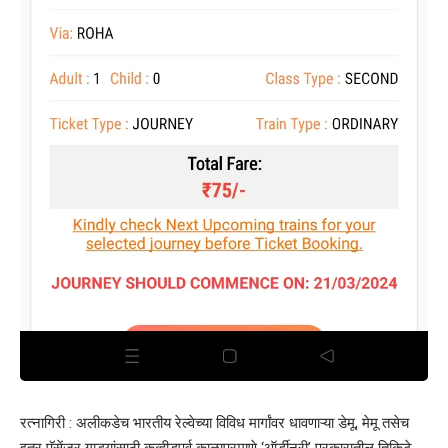
रत्नागिरी : अलीकडेच भारतीय रेल्वेच्या विविध मार्गांवर धावणाऱ्या डेमू, मेमू तसेच
इतर पॅसेंजर गाड्यांसाठी कव्हीडपूर्व काळाप्रमाणे ‘ऑर्डीनरी’ प्रकारातील तिकिटे