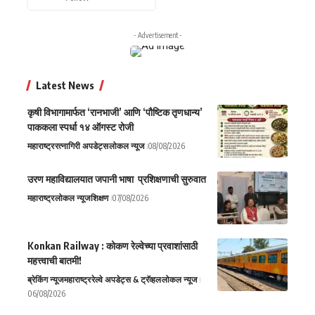
- Advertisement -
Latest News
कृषी विभागामार्फत ‘रानभाजी’ आणि ‘पौष्टिक तृणधान्य’
पाककला स्पर्धा १४ ऑगस्ट रोजी
महाराष्ट्र
रत्नागिरी अपडेट्स
लोकल न्यूज
08/08/2026
उरण महाविद्यालयात जपानी भाषा प्रशिक्षणाची सुरुवात
महाराष्ट्र
लोकल न्यूज
शिक्षण
07/08/2026
Konkan Railway : कोकण रेल्वेच्या प्रवाशांसाठी
महत्त्वाची बातमी!
ब्रेकिंग न्यूज
महाराष्ट्र
रेल्वे अपडेट्स & ट्रॅव्हल
लोकल न्यूज
06/08/2026