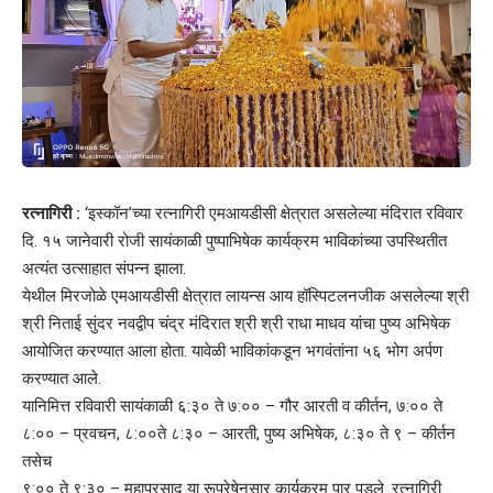
रत्नागिरी :
‘इस्कॉन’च्या रत्नागिरी एमआयडीसी क्षेत्रात असलेल्या मंदिरात रविवार
दि. १५ जानेवारी रोजी सायंकाळी पुष्पाभिषेक कार्यक्रम भाविकांच्या उपस्थितीत
अत्यंत उत्साहात संपन्न झाला.
येथील मिरजोळे एमआयडीसी क्षेत्रात लायन्स आय हॉस्पिटलनजीक असलेल्या श्री
श्री निताई सुंदर नवद्वीप चंद्र मंदिरात श्री श्री राधा माधव यांचा पुष्य अभिषेक
आयोजित करण्यात आला होता. यावेळी भाविकांकडून भगवंतांना ५६ भोग अर्पण
करण्यात आले.
यानिमित्त रविवारी सायंकाळी ६:३० ते ७:०० – गौर आरती व कीर्तन, ७:०० ते
८:०० – प्रवचन, ८:००ते ८:३० – आरती, पुष्य अभिषेक, ८:३० ते ९ – कीर्तन
तसेच
९:०० ते ९:३० – महाप्रसाद या रूपरेषेनुसार कार्यक्रम पार पडले. रत्नागिरी