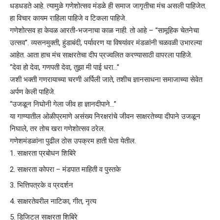
धडधडते आहे. त्यामुळे गणेशोत्सव मंडळे ही समाज जागृतीचा मंच असली पाहिजेत.
हा विचार कायम राहिला पाहिजे व टिकला पाहिजे.
गणेशोत्सव हा केवळ आरती-भजनाचा काळ नाही. तो आहे – “सामूहिक चेतनेचा
उत्सव”. व्यसनमुक्ती, हुंडाबंदी, पर्यावरण या विषयांवर मंडळांनी चळवळी उभारल्या
आहेत. आता हाच मंच साक्षरतेचा दीप प्रज्वलित करण्यासाठी वापरला पाहिजे.
“देवा हो देवा, गणपती देवा, तुझा मी पाई धरा…”
जशी भक्ती गणरायाच्या चरणी अर्पिली जाते, तशीच ज्ञानसाधना समाजाच्या सेवेत
अर्पण केली पाहिजे.
“उजळून निघोनी गेला जीव हा ज्ञानदीपाने…”
या गाण्यातील ओळीप्रमाणे असंख्य निरक्षरांचे जीवन साक्षरतेच्या दीपाने उजळून
निघाले, तर तोच खरा गणेशोत्सव ठरेल.
गणेशमंडळांना पुढील ठोस उपक्रम हाती घेता येतील.
साक्षरता प्रबोधन शिबिरे
साक्षरता कोपरा – मंडपात माहिती व पुस्तके
भित्तिपत्रके व प्रदर्शन
साक्षरतेवरील नाटिका, गीत, नृत्य
डिजिटल साक्षरता शिबिरे