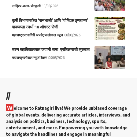
साहित्य-कला-संस्कृती
10/08/2026
कृषी विभागामार्फत ‘रानभाजी’ आणि ‘पौष्टिक तृणधान्य’
पाककला स्पर्धा १४ ऑगस्ट रोजी
महाराष्ट्र
रत्नागिरी अपडेट्स
लोकल न्यूज
08/08/2026
उरण महाविद्यालयात जपानी भाषा प्रशिक्षणाची सुरुवात
महाराष्ट्र
लोकल न्यूज
शिक्षण
07/08/2026
//
W
elcome to Ratnagiri live! We provide unbiased coverage
of global events, delivering accurate articles, interviews, and
analysis on politics, business, technology, sports,
entertainment, and more. Empowering you with knowledge
to navigate the headlines and engage in meaningful