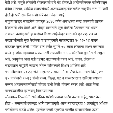
बेडी आहे. यामुळे लोकांची रोजगाराची दारे बंद होतात,ते आरोग्यविषयक माहितीपासून
वंचित राहतात, आर्थिक व्यवहारांमध्ये अडखळतात,लोकशाहीत सक्रीय सहभाग कमी
होतो.ही खरी सामाजिक शोकांतिका व वेदना आहे.
संयुक्त राष्ट्र संघटनेने जगातून 2030 पर्यंत असाक्षरता नष्ट करण्याचे शाश्वत
विकासाचे ध्येय ठेवले आहे. केंद्र शासनाने सुरू केलेला “उल्लास नव भारत
साक्षरता कार्यक्रम” हा आशेचा किरण आहे.केंद्र शासनाने २०२२-२७ या
कालावधीसाठी सुरू केलेल्या या उपक्रमाने महाराष्ट्रात २०२३-२४ पासून
वाटचाल सुरू केली. मागील दोन वर्षांत सुमारे १० लाख लोकांना साक्षर करण्यात
आले. हा अंक महत्त्वाचा असला तरी राज्यातील १.६३ कोटींच्या तुलनेत तो अपुरा
आहे. त्यामुळेच आता गती दहापट वाढवण्याची गरज आहे. वाचन, लेखन व
संख्याज्ञान यापुढेही जाऊन जीवन कौशल्याचे शिक्षण अपेक्षित आहे.
१४ ऑक्टोबर २०२२ रोजी महाराष्ट्र शासनाने या योजनेला मान्यता दिली, तर
२५ जानेवारी २०२३ रोजी राज्य, जिल्हा, गट व शाळास्तरावर समित्या स्थापन
करून अंमलबजावणीसाठी चौकट उभी केली. योजना तयार आहे; आता तिला
जनचळवळीचा प्राणवायू मिळायला हवा.
लोकमान्य टिळकांनी सार्वजनिक गणेशोत्सवाचा आरंभ करताना हेतू स्पष्ट केला
होता – समाजाची एकजूट आणि जनजागृती. आज महाराष्ट्रात २ लाखांहून अधिक
गणेशोत्सव मंडळे आहेत. प्रत्येक वस्ती, प्रत्येक गल्लीत ही सामाजिक ऊर्जा