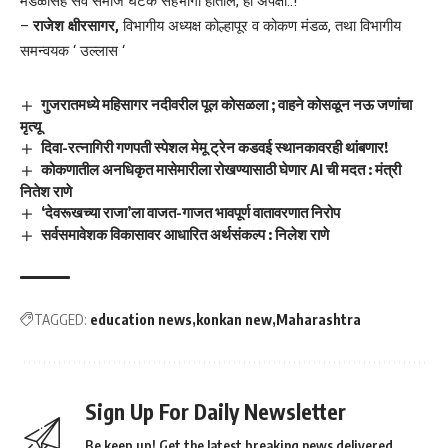
मंडळासह सर्व समाज घटक सहभागी होतील, ही अपेक्षा..!
–
राजेश क्षीरसागर,
विभागीय अध्यक्ष कोल्हापूर व कोकण मंडळ, तथा विभागीय
समन्वयक ‘ उल्लास ‘
गुजरातमध्ये महिसागर नदीवरील पूल कोसळला ; वाहने कोसळून नऊ जणांचा
मृत्यू
दिवा-रत्नागिरी गणपती स्पेशल मेमू ट्रेन कडवई स्थानकावरही थांबणार!
कोकणातील अनधिकृत मासेमारीला रोखण्यासाठी घेणार AI ची मदत : मंत्री
नितेश राणे
‘देवरूखच्या राजा’ला वाजत-गाजत भावपूर्ण वातावरणात निरोप
सर्वसमावेशक विकासावर आधारित अर्थसंकल्प : निलेश राणे
TAGGED:
education news
konkan new
Maharashtra
Sign Up For Daily Newsletter
Be keep up! Get the latest breaking news delivered