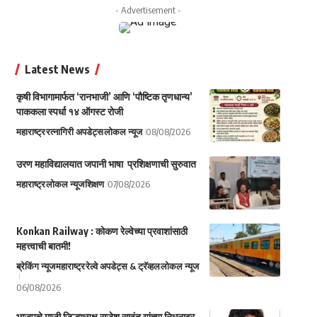
- Advertisement -
Latest News
कृषी विभागामार्फत ‘रानभाजी’ आणि ‘पौष्टिक तृणधान्य’
पाककला स्पर्धा १४ ऑगस्ट रोजी
महाराष्ट्र
रत्नागिरी अपडेट्स
लोकल न्यूज
08/08/2026
उरण महाविद्यालयात जपानी भाषा प्रशिक्षणाची सुरुवात
महाराष्ट्र
लोकल न्यूज
शिक्षण
07/08/2026
Konkan Railway : कोकण रेल्वेच्या प्रवाशांसाठी
महत्त्वाची बातमी!
ब्रेकिंग न्यूज
महाराष्ट्र
रेल्वे अपडेट्स & ट्रॅव्हल
लोकल न्यूज
06/08/2026
भाजपचे माजी जिल्हाध्यक्ष राजेश सावंत यांच्या निधनावर