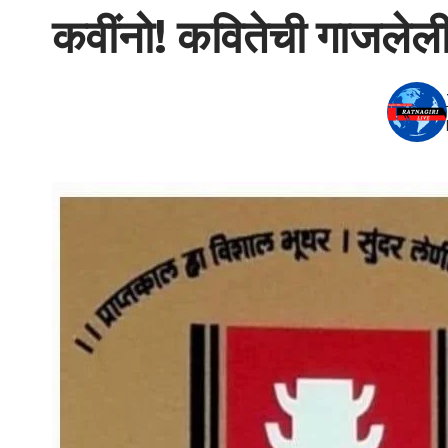
कवींनो! कवितेची गाजलेली