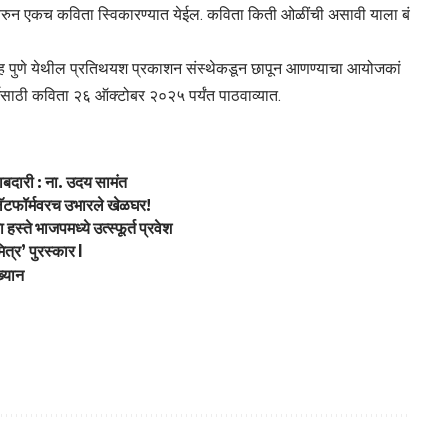
 वरुन एकच कविता स्विकारण्यात येईल. कविता किती ओळींची असावी याला बं
ग्रह पुणे येथील प्रतिथयश प्रकाशन संस्थेकडून छापून आणण्याचा आयोजकां
र्धेसाठी कविता २६ ऑक्टोबर २०२५ पर्यंत पाठवाव्यात.
ाबदारी : ना. उदय सामंत
्लॅटफॉर्मवरच उभारले खेळघर!
हस्ते भाजपमध्ये उत्स्फूर्त प्रवेश
त्र’ पुरस्कार l
ख्यान