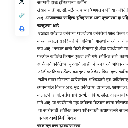
सहभागी होऊ इच्छिणाऱ्या कवींना
लेखनासाठी बा. सी. मर्ढेकर यांच्या ‘गणपत वाणी’ या कव
आहे.
आजवरच्या साहित्य इतिहासात अशा प्रकारचा हा पहिला
उत्सुकता आहे.
एखाद्या सर्वज्ञात कविच्या गाजलेल्या कवितेची ओळ घेऊन त्य
करून त्यातून सद्यस्थितीची विविधांगी मांडणी करणे आणि त्य
रूप आहे. “गणपत वाणी बिडी पिताना”ही ओळ स्पर्धेसाठी साद
प्रत्येक कवितेत किमान एकदा तरी येणे अपेक्षित आहे. काव
स्पर्धकाने कवितेच्या सुरुवातीला ही ओळ वापरणे अधिक क
ओळीवर किंवा मर्ढेकरांच्या इतर कवितेवर किंवा इतर कवीच्य
नवीन तयार होणाऱ्या कवितेतील अभिव्यक्ती मूळ कविते
ल्पनेमागील विचार आहे. मूळ कवितेच्या ढाच्याला, आशयाल
कलाटणी द्यावी. वर्तमानाचे संदर्भ, नाविन्य, डौल, आशयाची 
मागे आहे. या स्पर्धेसाठी मूळ कवितेचे विडंबन तसेच कोणत्याह
या स्पर्धेसाठी अपेक्षित काव्य अभिव्यक्ती कशाप्रकारे स
गणपत वाणी बिडी पिताना
स्वत:तून वजा झाल्यासारखा