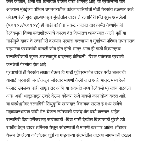
केले जातील, असा खा. विनायक राऊत यांचा आग्रह आहे. या प्रयत्नांना यश
आल्यास मुंबईच्या पश्चिम उपनगरातील कोकणवासियांची मोठी गैरसोय टळणार आहे.
कोकण रेल्वे सुरू झाल्यापासून मुंबईतील दादर ते रत्नागिरीपर्यंत सुरू असलेली
(५०१०३/५०१०४) ही गाडी कोरोना संकट काळात दादरपर्यंत नेण्याऐवजी
रेल्वेकडून तिच्या वक्तशीरपणाचे कारण देत दिव्यातच थांबवण्यात आली. पूर्वी या
गाडीमुळे दादर ते रत्नागिरी दरम्यान प्रवास करणाऱ्या व मुंबईच्या पश्चिम उपनगरात
राहणाऱ्या प्रवाशांची चांगली सोय होत होती. मात्र आता ही गाडी दिव्यातूनच
रत्नागिरीसाठी सुटत असल्यामुळे दादरसह बोरिवली- विरार पर्यंतच्या प्रवासी
जनतेची गैरसोय होत आहे.
प्रवाशांची ही गैरसोय लक्षात घेऊन ही गाडी पूर्वीप्रमाणेच दादर पर्यंत चालवावी
यासाठी प्रवासी जनतेकडून जोरदार मागणी केली जात आहे. मात्र, मध्य रेल्वे
फलाट उपलब्ध नाही सांगून तर आणि या संदर्भात मध्य रेल्वेकडे प्रस्ताव पाठवला
आहे, अशी थातूरमातूर उत्तरे देऊन कोकण रेल्वे याकडे कानाडोळा करत आहे.
या पार्श्वभूमीवर रत्नागिरी सिंधुदुर्गचे खासदार विनायक राऊत हे मध्य रेल्वेचे
महाव्यवस्थापक यांची भेट घेऊन त्यांच्याशी यासंदर्भात चर्चा करणार आहेत.
रत्नागिरी दिवा पॅसेंजरसह सावंतवाडी -दिवा गाडी देखील दिव्यासाठी पुरेसे डबे
राखीव ठेवून दादर टर्मिनस येथून सोडण्याची ते मागणी करणार आहेत. तोंडावर
येऊन ठेपलेल्या गणेशोत्सवापूर्वी या गाड्यांच्या संदर्भातील वाढत्या मागण्याची दखल