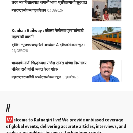
उरण महाविद्यालयात जपानी भाषा प्रशिक्षणाची सुरुवात
महाराष्ट्र
लोकल न्यूज
शिक्षण
07/08/2026
Konkan Railway : कोकण रेल्वेच्या प्रवाशांसाठी
महत्त्वाची बातमी!
ब्रेकिंग न्यूज
महाराष्ट्र
रेल्वे अपडेट्स & ट्रॅव्हल
लोकल न्यूज
06/08/2026
भाजपचे माजी जिल्हाध्यक्ष राजेश सावंत यांच्या निधनावर
नीलेश राणे यांनी व्यक्त केला शोक
महाराष्ट्र
रत्नागिरी अपडेट्स
लोकल न्यूज
06/08/2026
//
W
elcome to Ratnagiri live! We provide unbiased coverage
of global events, delivering accurate articles, interviews, and
analysis on politics, business, technology, sports,