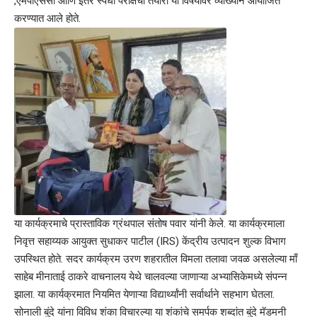
,एमपीएससी आणि इतर स्पर्धा परीक्षेची तयारी या विषयावर व्याख्यान आयोजित
करण्यात आले होते.
या कार्यक्रमाचे प्रास्ताविक ग्रंथपाल संतोष पवार यांनी केले. या कार्यक्रमाला
निवृत्त सहाय्यक आयुक्त सुधाकर पाटील (IRS) केंद्रीय उत्पादन शुल्क विभाग
उपस्थित होते. सदर कार्यक्रम उरण शहरातील विमला तलावा जवळ असलेल्या माँ
साहेब मीनाताई ठाकरे वाचनालय येथे चालवल्या जाणाऱ्या अभ्यासिकेमध्ये संपन्न
झाला. या कार्यक्रमात नियमित येणाऱ्या विद्यार्थ्यांनी सर्वार्थाने सहभाग घेतला.
सोनाली बुंदे यांना विविध शंका विचारल्या या शंकांचे समर्पक शब्दांत बुंदे मॅडमनी