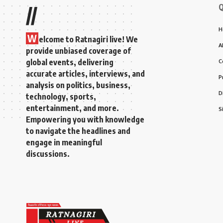
Q
//
H
W
elcome to Ratnagiri live! We
A
provide unbiased coverage of
global events, delivering
C
accurate articles, interviews, and
P
analysis on politics, business,
D
technology, sports,
entertainment, and more.
S
Empowering you with knowledge
to navigate the headlines and
engage in meaningful
discussions.