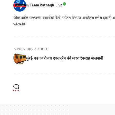
Team RatnagiriLive
By
कोकणातील महत्वाच्या घडामोडी, रेल्वे, पर्यटन विषयक अपडेट्स तसेच इतरही अने
प्लॅटफॉर्म
PREVIOUS ARTICLE
मुंबई-मडगाव तेजस एक्सप्रेस वंदे भारत रेकसह चालवावी