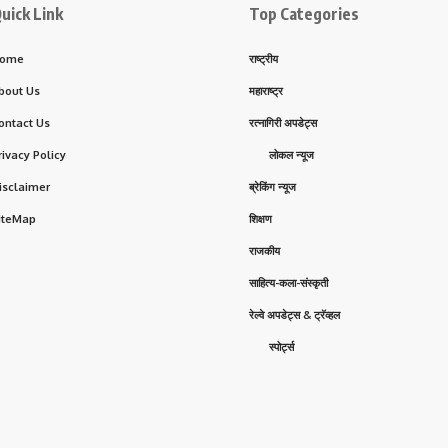
uick Link
Top Categories
ome
राष्ट्रीय
bout Us
महाराष्ट्र
ontact Us
रत्नागिरी अपडेट्स
rivacy Policy
लोकल न्यूज
isclaimer
ब्रेकिंग न्यूज
iteMap
शिक्षण
राजकीय
साहित्य-कला-संस्कृती
रेल्वे अपडेट्स & ट्रॅव्हल
स्पोर्ट्स