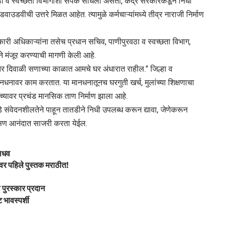
ुरवठा व स्वच्छता विभागाशी संपर्क साधला असता, केंद्र सरकारकडून निधी
वाउडवीची उत्तरे मिळत आहेत. त्यामुळे कर्मचाऱ्यांमध्ये तीव्र नाराजी निर्माण
 कार्यकारी अधिकाऱ्यांना तसेच प्रधान सचिव, पाणीपुरवठा व स्वच्छता विभाग,
े मंजूर करण्याची मागणी केली आहे.
ी, तर दिवाळी सणाच्या काळात आमचे घर अंधारात राहील.” जिल्हा व
ानधनावर काम करतात. या मानधनातूनच घरगुती खर्च, मुलांच्या शिक्षणाचा
यांच्यावर प्रचंड मानसिक ताण निर्माण झाला आहे.
 संवेदनशीलतेने पाहून तातडीने निधी उपलब्ध करून द्यावा, जेणेकरून
ळी सण आनंदात साजरी करता येईल.
जाधव
ावर पहिले पुस्तक मराठीत!
ी पुरस्कार प्रदान
 भावस्पर्शी