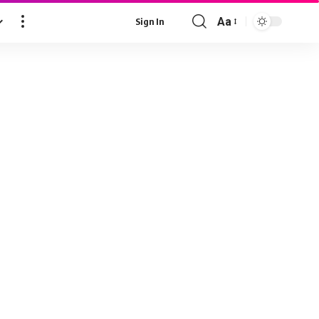
Aa
Sign In
Font
Resizer