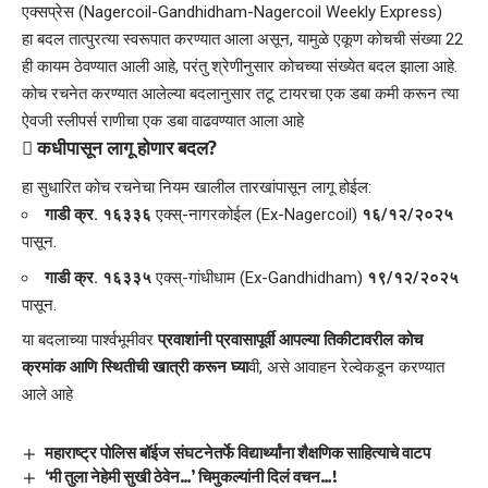
एक्सप्रेस (Nagercoil-Gandhidham-Nagercoil Weekly Express)
हा बदल तात्पुरत्या स्वरूपात करण्यात आला असून, यामुळे एकूण कोचची संख्या 22
ही कायम ठेवण्यात आली आहे, परंतु श्रेणीनुसार कोचच्या संख्येत बदल झाला आहे.
कोच रचनेत करण्यात आलेल्या बदलानुसार तटू टायरचा एक डबा कमी करून त्या
ऐवजी स्लीपर्स राणीचा एक डबा वाढवण्यात आला आहे
​️ कधीपासून लागू होणार बदल?
​हा सुधारित कोच रचनेचा नियम खालील तारखांपासून लागू होईल:
गाडी क्र. १६३३६
एक्स्-नागरकोईल (Ex-Nagercoil)
१६/१२/२०२५
पासून.
गाडी क्र. १६३३५
एक्स्-गांधीधाम (Ex-Gandhidham)
१९/१२/२०२५
पासून.
या बदलाच्या पार्श्वभूमीवर
प्रवाशांनी प्रवासापूर्वी आपल्या तिकीटावरील कोच
क्रमांक आणि स्थितीची खात्री करून घ्या
वी, असे आवाहन रेल्वेकडून करण्यात
आले आहे
महाराष्ट्र पोलिस बॉईज संघटनेतर्फे विद्यार्थ्यांना शैक्षणिक साहित्याचे वाटप
‘मी तुला नेहेमी सुखी ठेवेन…’ चिमुकल्यांनी दिलं वचन…!