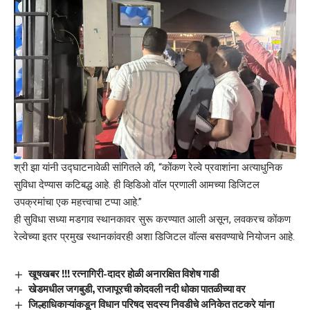
श्री झा यांनी उद्घाटनावेळी सांगितले की, “कोंकण रेल्वे प्रवाशांना अत्याधुनिक
सुविधा देण्यास कटिबद्ध आहे. ही व्हिडिओ वॉल प्रणाली आमच्या डिजिटल
उपक्रमांचा एक महत्त्वाचा टप्पा आहे.”
ही सुविधा सध्या मडगाव स्थानकावर सुरू करण्यात आली असून, लवकरच कोंकण
रेल्वेच्या इतर प्रमुख स्थानकांवरही अशा डिजिटल वॉल्स बसवण्याचे नियोजन आहे.
खूषखबर !!! रत्नागिरी-दादर होळी अनारक्षित विशेष गाडी
खेडमधील जगबुडी, राजापूरची कोदवली नदी धोका पातळीच्या वर
जिल्हाधिकाऱ्यांकडून विधान परिषद सदस्य निवडीचे अनिकेत तटकरे यांना