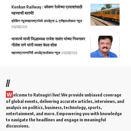
Konkan Railway : कोकण रेल्वेच्या प्रवाशांसाठी
महत्त्वाची बातमी!
ब्रेकिंग न्यूज
महाराष्ट्र
रेल्वे अपडेट्स & ट्रॅव्हल
लोकल न्यूज
06/08/2026
भाजपचे माजी जिल्हाध्यक्ष राजेश सावंत यांच्या निधनावर
नीलेश राणे यांनी व्यक्त केला शोक
महाराष्ट्र
रत्नागिरी अपडेट्स
लोकल न्यूज
06/08/2026
//
W
elcome to Ratnagiri live! We provide unbiased coverage
of global events, delivering accurate articles, interviews, and
analysis on politics, business, technology, sports,
entertainment, and more. Empowering you with knowledge
to navigate the headlines and engage in meaningful
discussions.