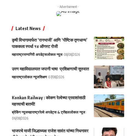
- Advertisement -
Latest News
कृषी विभागामार्फत ‘रानभाजी’ आणि ‘पौष्टिक तृणधान्य’
पाककला स्पर्धा १४ ऑगस्ट रोजी
महाराष्ट्र
रत्नागिरी अपडेट्स
लोकल न्यूज
08/08/2026
उरण महाविद्यालयात जपानी भाषा प्रशिक्षणाची सुरुवात
महाराष्ट्र
लोकल न्यूज
शिक्षण
07/08/2026
Konkan Railway : कोकण रेल्वेच्या प्रवाशांसाठी
महत्त्वाची बातमी!
ब्रेकिंग न्यूज
महाराष्ट्र
रेल्वे अपडेट्स & ट्रॅव्हल
लोकल न्यूज
06/08/2026
भाजपचे माजी जिल्हाध्यक्ष राजेश सावंत यांच्या निधनावर