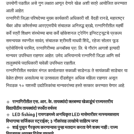
उपयोगी पडतील असे गुण लक्षात आणून देणारे खेळ अशी सत्रे आयोजित करण्यात
आली आहेत.
रत्नागिरी जिल्हा परिषदेच्या मुख्य कार्यकारी अधिकारी सौ. वैदही रानडे, महाराष्ट्र
चेंबर ऑफ कॉमर्सच्या आरएएमपीचे संचालक अनिरुद्ध ब्रह्मे, रत्नागिरीतील महर्षी
कर्वे स्त्री शिक्षण संस्थेच्या बाया कर्वे व्होकेशनल ट्रेनिंग इन्स्टिट्यूटचे प्रकल्प
समन्वयक स्वप्नील सावंत, संचालक श्रीमती माधवी शिंदे,, रहेजा सोलार फूड
प्रोसेसिंगचे परमित, रत्नागिरीच्या अनबॉक्स प्रा. लि. चे गौरांग आगाशे इत्यादी
मान्यवर उपस्थित राहणार आहेत. उमेद अभियानाचे रत्नागिरी जिल्हा आणि सर्व
तालुक्यांचे पदाधिकारी यावेळी उपस्थित राहतील.
रत्नागिरीतील स्वयंवर मंगल कार्यालयात सकाळी साडेनऊ ते सायंकाळी साडेचार या
वेळेत होणार असलेल्या या उत्सवाला दीडशेहून अधिक महिला राहणार असून
निवडक १० यशस्वी उद्योजिकांचा मान्यवरांच्या हस्ते सत्कार करण्यात येणार आहे.
रत्नागिरीतील एस. आर. के. तायक्वांदो क्लबच्या खेळाडूंचं राज्यस्तरीय
विद्यापीठीय तायक्वांदो स्पर्धेत वर्चस्व
LED fishing | रायगडमध्ये अनधिकृत LED मासेमारीवर मत्स्यव्यवसाय
विभागाचा सर्जिकल स्ट्राईक; ३ नौकांसह लाखोचे साहित्य जप्त
शाई पुसून गैरकृत्य करणाऱ्यास पुन्हा मतदान करता येणे शक्य नाही : राज्य
निवडणूक आयुक्त दिनेश वाघमारे