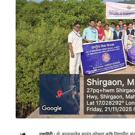
रत्नागिरी :
डॉ. बाळासाहेब सावंत कोकण कृषि विद्यापीठ अंतर्गत म