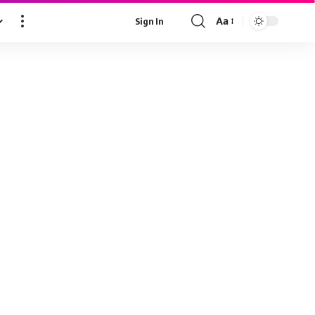
Aa
Sign In
Font
Resizer