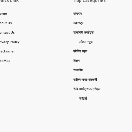
uick Link
Top Categories
ome
राष्ट्रीय
bout Us
महाराष्ट्र
ontact Us
रत्नागिरी अपडेट्स
rivacy Policy
लोकल न्यूज
isclaimer
ब्रेकिंग न्यूज
iteMap
शिक्षण
राजकीय
साहित्य-कला-संस्कृती
रेल्वे अपडेट्स & ट्रॅव्हल
स्पोर्ट्स