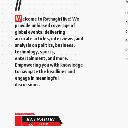
Q
//
H
W
elcome to Ratnagiri live! We
A
provide unbiased coverage of
global events, delivering
C
accurate articles, interviews, and
P
analysis on politics, business,
D
technology, sports,
entertainment, and more.
S
Empowering you with knowledge
to navigate the headlines and
engage in meaningful
discussions.