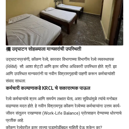
​欄
उद्घाटन सोहळ्याला मान्यवरांची उपस्थिती
उद्घाटनप्रसंगी, कोंकण रेल्वे, कारवार विभागाच्या विभागीय रेल्वे व्यवस्थापक
(RRM) सौ. आशा शेट्टी आणि इतर वरिष्ठ अधिकारी उपस्थित होते. श्री. झा
आणि उपस्थित मान्यवरांनी या नवीन विश्रामगृहाची पाहणी करून कर्मचाऱ्यांशी
संवाद साधला.
कर्मचारी कल्याणाकडे KRCL चे सकारात्मक पाऊल
​रेल्वे कर्मचाऱ्यांचे श्रम आणि समर्पण लक्षात घेता, अशा सुविधांमुळे त्यांचे मनोबल
वाढण्यास मदत होते. हे नवीन विश्रामगृह कोंकण रेल्वेच्या कर्मचाऱ्यांना उत्तम कार्य-
जीवन संतुलन राखण्यास (Work-Life Balance) प्रोत्साहन देण्याच्या धोरणाचे
प्रतीक आहे.
​कोंकण रेल्वेवरील इतर ताज्या घडामोडींबद्दल माहिती देऊ शकेन का?