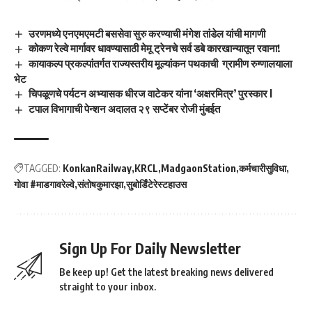
उरणमध्ये एनएमएमटी बससेवा सुरु करण्याची मंगेश तांडेल यांची मागणी
कोकण रेल्वे मार्गावर धावण्यासाठी मेमू ट्रेनचे सर्व डबे कारखान्यातून रवाना!
कायाकल्प प्रकल्पांतर्गत राज्यस्तरीय मूल्यांकन पथकाची ग्रामीण रुग्णालयाला
भेट
चिपळूणचे पर्यटन अभ्यासक धीरज वाटेकर यांना ‘अक्षरमित्र’ पुरस्कार l
टपाल विभागाची पेन्शन अदालत २९ सप्टेंबर रोजी मुंबईत
TAGGED:
KonkanRailway
KRCL
MadgaonStation
कर्मचारीसुविधा
गोवा #माडगावरेल्वे
संतोषकुमारझा
सुबोर्डिंटेरेस्टहाउस
Sign Up For Daily Newsletter
Be keep up! Get the latest breaking news delivered
straight to your inbox.