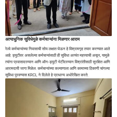
अत्याधुनिक सुविधेमुळे कर्मचाऱ्यांना मिळणार आराम
रेल्वे कर्मचाऱ्यांच्या निवासाची सोय लक्षात घेऊन हे विश्रामगृह तयार करण्यात आले
आहे. ड्युटीवर असलेल्या कर्मचाऱ्यांसाठी ही सुविधा अत्यंत महत्त्वाची असून, यामुळे
त्यांना प्रवासादरम्यान आणि ऑन-ड्युटी भेटींदरम्यान विश्रांतीसाठी सुरक्षित आणि
आरामदायी जागा मिळेल. कर्मचाऱ्यांच्या कल्याणाला आणि कामाच्या ठिकाणी चांगल्या
सुविधा पुरवण्यास KRCL ने दिलेले हे प्राधान्य अधोरेखित करते.