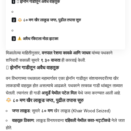
​ झेनॉन गाडीतून अवैध वाहतूक
८० मण खैर लाकूड जप्त, पुढील तपास सुरु
अवैध रॅकेटला मोठा झटका
मिळालेल्या माहितीनुसार,
वनपाल रेशमा कावळे आणि जाधव
यांच्या पथकाने
शनिवारी सकाळी सुमारे
९.३० वाजता
ही कारवाई केली.
​
झेनॉन गाडीतून अवैध वाहतूक
वन विभागाच्या पथकाला महामार्गावर एका झेनॉन गाडीतून संशयास्पदरीत्या खैर
लाकडाची वाहतूक होत असल्याचे आढळले. पथकाने तत्काळ गाडी थांबवून ताब्यात
घेतली. त्यानंतर ही गाडी
असुर्डे येथील पटेल मिल
येथे जमा करण्यात आली आहे.
८० मण खैर लाकूड जप्त, पुढील तपास सुरु
जप्त लाकूड:
सुमारे
८० मण
खैर लाकूड (Khair Wood Seized)
वाहतूक ठिकाण:
लाकूड विनापरवाना
दहिवली येथील कात-भट्टीकडे
नेले जात
होते.