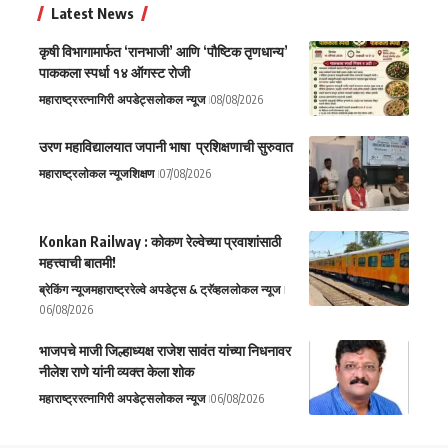
Latest News
कृषी विभागामार्फत ‘रानभाजी’ आणि ‘पौष्टिक तृणधान्य’
पाककला स्पर्धा १४ ऑगस्ट रोजी
महाराष्ट्र
रत्नागिरी अपडेट्स
लोकल न्यूज
08/08/2026
उरण महाविद्यालयात जपानी भाषा प्रशिक्षणाची सुरुवात
महाराष्ट्र
लोकल न्यूज
शिक्षण
07/08/2026
Konkan Railway : कोकण रेल्वेच्या प्रवाशांसाठी
महत्त्वाची बातमी!
ब्रेकिंग न्यूज
महाराष्ट्र
रेल्वे अपडेट्स & ट्रॅव्हल
लोकल न्यूज
06/08/2026
भाजपचे माजी जिल्हाध्यक्ष राजेश सावंत यांच्या निधनावर
नीलेश राणे यांनी व्यक्त केला शोक
महाराष्ट्र
रत्नागिरी अपडेट्स
लोकल न्यूज
06/08/2026