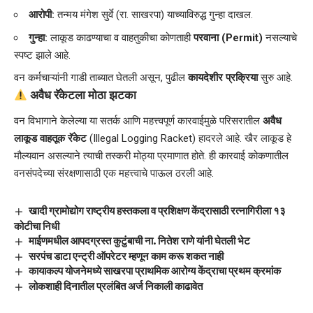
आरोपी:
तन्मय मंगेश सुर्वे (रा. साखरपा) याच्याविरुद्ध गुन्हा दाखल.
गुन्हा:
लाकूड काढण्याचा व वाहतुकीचा कोणताही
परवाना (Permit)
नसल्याचे
स्पष्ट झाले आहे.
वन कर्मचाऱ्यांनी गाडी ताब्यात घेतली असून, पुढील
कायदेशीर प्रक्रिया
सुरु आहे.
अवैध रॅकेटला मोठा झटका
​वन विभागाने केलेल्या या सतर्क आणि महत्त्वपूर्ण कारवाईमुळे परिसरातील
अवैध
लाकूड वाहतूक रॅकेट
(Illegal Logging Racket) हादरले आहे. खैर लाकूड हे
मौल्यवान असल्याने त्याची तस्करी मोठ्या प्रमाणात होते. ही कारवाई कोकणातील
वनसंपदेच्या संरक्षणासाठी एक महत्त्वाचे पाऊल ठरली आहे.
खादी ग्रामोद्योग राष्ट्रीय हस्तकला व प्रशिक्षण केंद्रासाठी रत्नागिरीला १३
कोटीचा निधी
माईणमधील आपदग्रस्त कुटुंबाची ना. नितेश राणे यांनी घेतली भेट
सरपंच डाटा एन्ट्री ऑपरेटर म्हणून काम करू शकत नाही
कायाकल्प योजनेमध्ये साखरपा प्राथमिक आरोग्य केंद्राचा प्रथम क्रमांक
लोकशाही दिनातील प्रलंबित अर्ज निकाली काढावेत