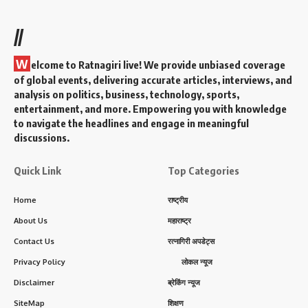
//
W
elcome to Ratnagiri live! We provide unbiased coverage
of global events, delivering accurate articles, interviews, and
analysis on politics, business, technology, sports,
entertainment, and more. Empowering you with knowledge
to navigate the headlines and engage in meaningful
discussions.
Quick Link
Top Categories
Home
राष्ट्रीय
About Us
महाराष्ट्र
Contact Us
रत्नागिरी अपडेट्स
Privacy Policy
लोकल न्यूज
Disclaimer
ब्रेकिंग न्यूज
SiteMap
शिक्षण