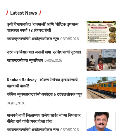
Latest News
कृषी विभागामार्फत ‘रानभाजी’ आणि ‘पौष्टिक तृणधान्य’
पाककला स्पर्धा १४ ऑगस्ट रोजी
महाराष्ट्र
रत्नागिरी अपडेट्स
लोकल न्यूज
08/08/2026
उरण महाविद्यालयात जपानी भाषा प्रशिक्षणाची सुरुवात
महाराष्ट्र
लोकल न्यूज
शिक्षण
07/08/2026
Konkan Railway : कोकण रेल्वेच्या प्रवाशांसाठी
महत्त्वाची बातमी!
ब्रेकिंग न्यूज
महाराष्ट्र
रेल्वे अपडेट्स & ट्रॅव्हल
लोकल न्यूज
06/08/2026
भाजपचे माजी जिल्हाध्यक्ष राजेश सावंत यांच्या निधनावर
नीलेश राणे यांनी व्यक्त केला शोक
महाराष्ट्र
रत्नागिरी अपडेट्स
लोकल न्यूज
06/08/2026