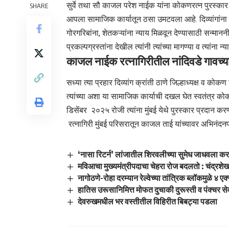
सुर्वे तथा सौ काजल परेश नाईक यांना
कोकणरत्न
पुरस्कार 
SHARE
आपला सामाजिक कार्यातून ठसा उमटवला आहे. दिव्यांगांना म
गोरगरिबांना, शेतकऱ्यांना न्याय मिळवून देण्यासाठी सन्मानन
प्रकल्पग्रस्तांना देखील त्यांनी त्यांच्या मागण्या व त्यां
काजल नाईक
रत्नागिरी
तील नांदिवडे गावच्य
सध्या त्या प्रहार दिव्यांग क्रांती ठाणे जिल्हाध्यक्ष व
कोकण 
त्यांच्या अशा या सामाजिक कार्याची दखल घेत स्वतंत्र क
डिसेंबर २०२५ रोजी त्यांना मुंबई येथे पुरस्कार प्रदान क
रत्नागिरी मुंबई परिसरातून काजल ताई यांच्यावर अभिनंदनपर 
‘नासा रिटर्न’ लांजातील शिरवलीच्या सुमेध जाधवला क
मविआचा मुख्यमंत्रीपदाचा चेहरा रोज बदलतो : चंद्रशे
नागोठणे-रोहा दरम्यान रेल्वेच्या तांत्रिक ब्लॉकमुळे ४ ए
हातिस उरूसानिमित्त मोफत दुचाकी दुरूस्ती व पंक्चर से
देवरुखमधील भर वस्तीतील विहिरीत बिबट्या पडला