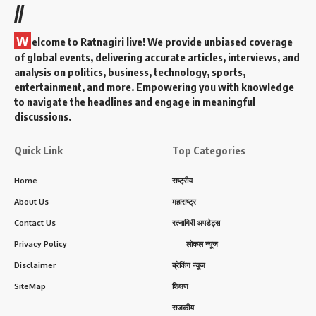
//
W
elcome to Ratnagiri live! We provide unbiased coverage
of global events, delivering accurate articles, interviews, and
analysis on politics, business, technology, sports,
entertainment, and more. Empowering you with knowledge
to navigate the headlines and engage in meaningful
discussions.
Quick Link
Top Categories
Home
राष्ट्रीय
About Us
महाराष्ट्र
Contact Us
रत्नागिरी अपडेट्स
Privacy Policy
लोकल न्यूज
Disclaimer
ब्रेकिंग न्यूज
SiteMap
शिक्षण
राजकीय