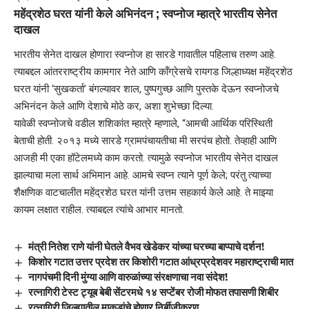
महेंद्रशेठ घरत यांनी केले अभिनंदन ; स्वप्नोज म्हात्रे भारतीय सेनेत
दाखल
भारतीय सेनेत
दाखल होणारा स्वप्नोज हा सारडे गावातील पहिलाच तरुण आहे.
त्याबद्दल आंतरराष्ट्रीय कामगार नेते आणि कॉंग्रेसचे रायगड जिल्हाध्यक्ष
महेंद्रशेठ
घरत
यांनी ‘सुखकर्ता’ बंगल्यावर शाल, पुष्पगुच्छ आणि पुस्तके देऊन स्वप्नोजचे
अभिनंदन केले आणि देशाचे मोठे कर, अशा शुभेच्छा दिल्या.
यावेळी स्वप्नोजचे वडील शशिकांत म्हात्रे म्हणाले, “आमची आर्थिक परिस्थिती
बेताची होती. २०१३ मध्ये सारडे ग्रामपंचायतीचा मी सरपंच होतो. तेव्हाही आणि
आजही मी एका हॉटेलमध्ये काम करतो. त्यामुळे स्वप्नोज भारतीय सेनेत दाखल
झाल्याचा मला सार्थ अभिमान आहे. आमचे स्वप्न त्याने पूर्ण केले; परंतु त्याच्या
शैक्षणिक वाटचालीत महेंद्रशेठ घरत यांनी उत्तम सहकार्य केले आहे. ते माझ्या
कायम लक्षात राहील. त्याबद्दल त्यांचे आभार मानतो.
मंत्री नितेश राणे यांनी घेतले वैभव खेडेकर यांच्या घरच्या बाप्पाचे दर्शन!
किशोर गटात उत्तर प्रदेश तर किशोरी गटात आंध्रप्रदेशवर महाराष्ट्राची मात
नागपंचमी दिनी मुंग्या आणि वारुळांच्या संरक्षणाचा नवा संदेश!
रत्नागिरी टेस्ट ट्यूब बेबी सेंटरमधे १४ सप्टेंबर रोजी मोफत तपासणी शिबीर
रत्नागिरी जिल्ह्यातील माकडांचे होणार निर्बीजीकरण