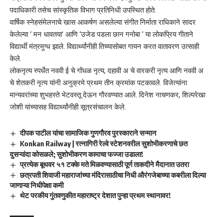
पदाधिकारी तसेच सांस्कृतिक विभाग प्रतिनिधी उपस्थित होते.
वार्षिक स्नेहसंमेलनाचे खास आकर्षण असलेल्या संगीत निर्माता राधिकाने सादर
केलेल्या ‘ मन धावतया’ आणि ‘उजेड पडला छान गनोबा ‘ या लोकप्रिय गीताने
विद्यार्थी मंत्रमुग्ध झाले. विद्यार्थ्यांनीही तिच्यासोबत गायन करत वातावरण उत्साही
केले.
लोकनृत्य स्पर्धेत नववी ई चे गोंधळ नृत्य, दहावी अ चे वारकरी नृत्य आणि नववी अ
चे शेतकरी नृत्य यांनी अनुक्रमे प्रथम तीन क्रमांक पटकावले. विजेत्यांना
मान्यवरांच्या शुभहस्ते भेटवस्तू देऊन गौरवण्यात आले. दिनेश नाचणकर, शिल्परेखा
जोशी यांच्यासह विद्यार्थ्यांनीही सूत्रसंचालन केले.
दीपक पाटील यांचा सामाजिक गुणगौरव पुरस्काराने सन्मान
Konkan Railway | रत्नागिरी रेल्वे स्टेशनवरील सुशोभीकरणाचे छत
दुसऱ्यांदा कोसळले; सुशोभीकरण कामाचा फज्जा उडाला!
प्रत्येक बूथवर ५१ टक्के मते मिळवण्यासाठी पूर्ण ताकदीने मैदानात उतरा
छत्रपती शिवाजी महाराजांच्या मंदिरासाठीचा निधी औरंगजेबाच्या कबरीला दिल्या
जाणाऱ्या निधीपेक्षा कमी
थेट परकीय गुंतवणुकीत महाराष्ट्र देशात पुन्हा प्रथम स्थानावर!