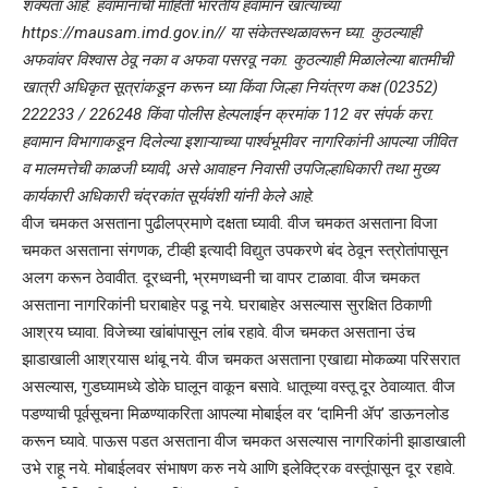
शक्यता आहे. हवामानाची माहिती भारतीय हवामान खात्याच्या
https://mausam.imd.gov.in// या संकेतस्थळावरून घ्या. कुठल्याही
अफवांवर विश्वास ठेवू नका व अफवा पसरवू नका. कुठल्याही मिळालेल्या बातमीची
खात्री अधिकृत सूत्रांकडून करून घ्या किंवा जिल्हा नियंत्रण कक्ष (02352)
222233 / 226248 किंवा पोलीस हेल्पलाईन क्रमांक 112 वर संपर्क करा.
हवामान विभागाकडून दिलेल्या इशाऱ्‍याच्या पार्श्वभूमीवर नागरिकांनी आपल्या जीवित
व मालमत्तेची काळजी घ्यावी, असे आवाहन निवासी उपजिल्हाधिकारी तथा मुख्य
कार्यकारी अधिकारी चंद्रकांत सूर्यवंशी यांनी केले आहे.
वीज चमकत असताना पुढीलप्रमाणे दक्षता घ्यावी. वीज चमकत असताना विजा
चमकत असताना संगणक, टीव्ही इत्यादी विद्युत उपकरणे बंद ठेवून स्त्रोतांपासून
अलग करून ठेवावीत. दूरध्वनी, भ्रमणध्वनी चा वापर टाळावा. वीज चमकत
असताना नागरिकांनी घराबाहेर पडू नये. घराबाहेर असल्यास सुरक्षित ठिकाणी
आश्रय घ्यावा. विजेच्या खांबांपासून लांब रहावे. वीज चमकत असताना उंच
झाडाखाली आश्रयास थांबू नये. वीज चमकत असताना एखाद्या मोकळ्या परिसरात
असल्यास, गुडघ्यामध्ये डोके घालून वाकून बसावे. धातूच्या वस्तू दूर ठेवाव्यात. वीज
पडण्याची पूर्वसूचना मिळण्याकरिता आपल्या मोबाईल वर ‘दामिनी ॲप’ डाऊनलोड
करून घ्यावे. पाऊस पडत असताना वीज चमकत असल्यास नागरिकांनी झाडाखाली
उभे राहू नये. मोबाईलवर संभाषण करु नये आणि इलेक्ट्रिक वस्तूंपासून दूर रहावे.