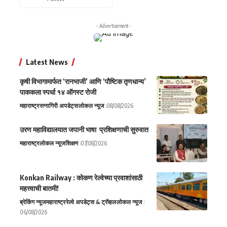
- Advertisement -
Latest News
कृषी विभागामार्फत ‘रानभाजी’ आणि ‘पौष्टिक तृणधान्य’
पाककला स्पर्धा १४ ऑगस्ट रोजी
महाराष्ट्र
रत्नागिरी अपडेट्स
लोकल न्यूज
08/08/2026
उरण महाविद्यालयात जपानी भाषा प्रशिक्षणाची सुरुवात
महाराष्ट्र
लोकल न्यूज
शिक्षण
07/08/2026
Konkan Railway : कोकण रेल्वेच्या प्रवाशांसाठी
महत्त्वाची बातमी!
ब्रेकिंग न्यूज
महाराष्ट्र
रेल्वे अपडेट्स & ट्रॅव्हल
लोकल न्यूज
06/08/2026