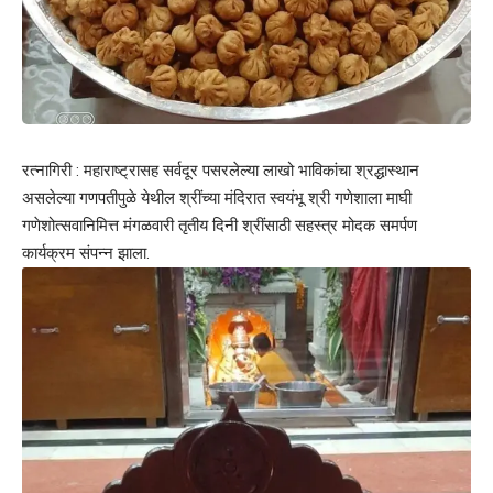
रत्नागिरी : महाराष्ट्रासह सर्वदूर पसरलेल्या लाखो भाविकांचा श्रद्धास्थान
असलेल्या गणपतीपुळे येथील श्रींच्या मंदिरात स्वयंभू श्री गणेशाला माघी
गणेशोत्सवानिमित्त मंगळवारी तृतीय दिनी श्रींसाठी सहस्त्र मोदक समर्पण
कार्यक्रम संपन्न झाला.