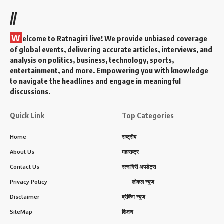
//
W
elcome to Ratnagiri live! We provide unbiased coverage
of global events, delivering accurate articles, interviews, and
analysis on politics, business, technology, sports,
entertainment, and more. Empowering you with knowledge
to navigate the headlines and engage in meaningful
discussions.
Quick Link
Top Categories
Home
राष्ट्रीय
About Us
महाराष्ट्र
Contact Us
रत्नागिरी अपडेट्स
Privacy Policy
लोकल न्यूज
Disclaimer
ब्रेकिंग न्यूज
SiteMap
शिक्षण