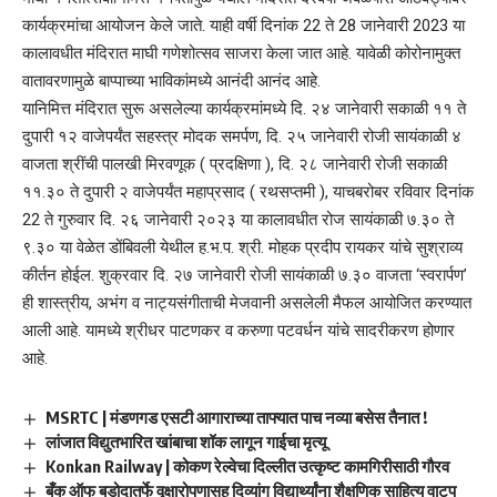
कार्यक्रमांचा आयोजन केले जाते. याही वर्षी दिनांक 22 ते 28 जानेवारी 2023 या
कालावधीत मंदिरात माघी गणेशोत्सव साजरा केला जात आहे. यावेळी कोरोनामुक्त
वातावरणामुळे बाप्पाच्या भाविकांमध्ये आनंदी आनंद आहे.
यानिमित्त मंदिरात सुरू असलेल्या कार्यक्रमांमध्ये दि. २४ जानेवारी सकाळी ११ ते
दुपारी १२ वाजेपर्यंत सहस्त्र मोदक समर्पण, दि. २५ जानेवारी रोजी सायंकाळी ४
वाजता श्रींची पालखी मिरवणूक ( प्रदक्षिणा ), दि. २८ जानेवारी रोजी सकाळी
११.३० ते दुपारी २ वाजेपर्यंत महाप्रसाद ( रथसप्तमी ), याचबरोबर रविवार दिनांक
22 ते गुरुवार दि. २६ जानेवारी २०२३ या कालावधीत रोज सायंकाळी ७.३० ते
९.३० या वेळेत डोंबिवली येथील ह.भ.प. श्री. मोहक प्रदीप रायकर यांचे सुश्राव्य
कीर्तन होईल. शुक्रवार दि. २७ जानेवारी रोजी सायंकाळी ७.३० वाजता ‘स्वरार्पण’
ही शास्त्रीय, अभंग व नाट्यसंगीताची मेजवानी असलेली मैफल आयोजित करण्यात
आली आहे. यामध्ये श्रीधर पाटणकर व करुणा पटवर्धन यांचे सादरीकरण होणार
आहे.
MSRTC | मंडणगड एसटी आगाराच्या ताफ्यात पाच नव्या बसेस तैनात !
लांजात विद्युतभारित खांबाचा शॉक लागून गाईचा मृत्यू
Konkan Railway | कोकण रेल्वेचा दिल्लीत उत्कृष्ट कामगिरीसाठी गौरव
बँक ऑफ बडोदातर्फे वृक्षारोपणासह दिव्यांग विद्यार्थ्यांना शैक्षणिक साहित्य वाटप