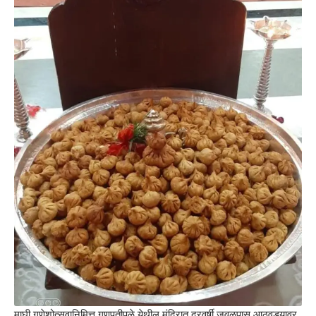
माघी गणेशोत्सवानिमित्त गणपतीपुळे येथील मंदिरात दरवर्षी जवळपास आठवड्यावर