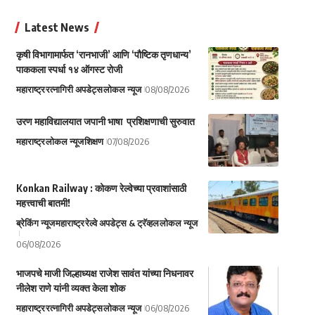
Latest News
कृषी विभागामार्फत ‘रानभाजी’ आणि ‘पौष्टिक तृणधान्य’
पाककला स्पर्धा १४ ऑगस्ट रोजी
महाराष्ट्र
रत्नागिरी अपडेट्स
लोकल न्यूज
08/08/2026
उरण महाविद्यालयात जपानी भाषा प्रशिक्षणाची सुरुवात
महाराष्ट्र
लोकल न्यूज
शिक्षण
07/08/2026
Konkan Railway : कोकण रेल्वेच्या प्रवाशांसाठी
महत्त्वाची बातमी!
ब्रेकिंग न्यूज
महाराष्ट्र
रेल्वे अपडेट्स & ट्रॅव्हल
लोकल न्यूज
06/08/2026
भाजपचे माजी जिल्हाध्यक्ष राजेश सावंत यांच्या निधनावर
नीलेश राणे यांनी व्यक्त केला शोक
महाराष्ट्र
रत्नागिरी अपडेट्स
लोकल न्यूज
06/08/2026