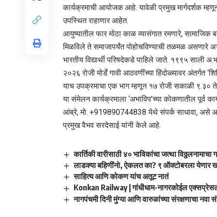
कार्यक्रमाची आयोजक आहे. यावेळी प्रमुख मार्गदर्शक म्हणून 
उपस्थित राहाणार आहेत.
आयुष्यातील फार मोठा काळ व्यासंगात रमणारे, सामाजिक 
मिळविले ते समाजापर्यंत पोहोचविण्याची तळमळ असणारे अभ्
भारतीय विद्यार्थी परिषदेकडे पाहिले जाते. १९९५ साली अ.भा.व
२०२६ रोजी मोर्डे गावी आठवणींच्या हिंदोळ्यावर अंतर्गत ‘श
याच उपक्रमाचा एक भाग म्हणून १७ रोजी सकाळी ९.३० ते दुपा
या संमेलन कार्यक्रमाला ‘अभाविप’च्या कोकणातील पूर्व का
आंब्रे, मो. +919890744838 येथे संपर्क साधावा, असे 
प्रमुख वैभव सरदेसाई यांनी केले आहे.
कार्तिकी वारीसाठी ४० भाविकांचा जत्था विठ्ठलनामाचा
लाडक्या बहिणींनो, ऐकलत का? ९ ऑक्टोबरला येणार खात
साहित्य आणि कोकण यांच अतूट नातं
Konkan Railway | गांधीधाम-नागरकोईल एक्सप्रेस
नागपंचमी दिनी मुंग्या आणि वारुळांच्या संरक्षणाचा नवा स