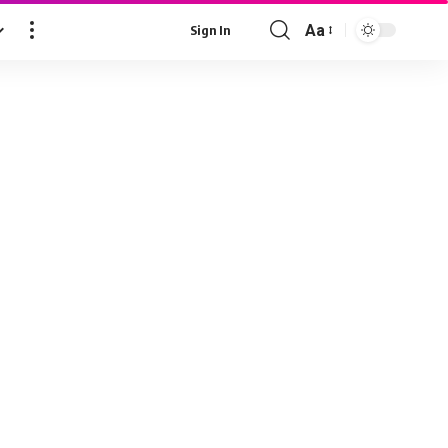
Aa
Sign In
Font
Resizer