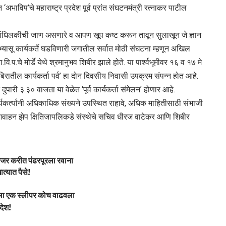
‘अभाविप’चे महाराष्ट्र प्रदेश पूर्व प्रांत संघटनमंत्री रत्नाकर पाटील
बांधिलकीची जाण असणारे व आपण खूप कष्ट करून तावून सुलाखून जे ज्ञान
यासू कार्यकर्ते घडविणारी जगातील सर्वात मोठी संघटना म्हणून अखिल
ि.प.चे मोर्डे येथे श्रमानुभव शिबीर झाले होते. या पार्श्वभूमीवर १६ व १७ मे
िबिरातील कार्यकर्ता पर्व’ हा दोन दिवसीय निवासी उपक्रम संपन्न होत आहे.
री ३.३० वाजता या वेळेत ‘पूर्व कार्यकर्ता संमेलन’ होणार आहे.
र्यकर्त्यांनी अधिकाधिक संख्यने उपस्थित राहावे, अधिक माहितीसाठी संभाजी
आवाहन झेप क्षितिजापलिकडे संस्थेचे सचिव धीरज वाटेकर आणि शिबीर
 गजर करीत पंढरपूरला रवाना
्यात पैसे!
ला एक स्लीपर कोच वाढवला
ंदेश!