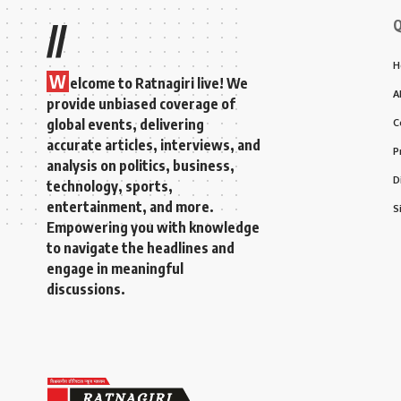
Q
//
H
W
elcome to Ratnagiri live! We
A
provide unbiased coverage of
global events, delivering
C
accurate articles, interviews, and
P
analysis on politics, business,
D
technology, sports,
entertainment, and more.
S
Empowering you with knowledge
to navigate the headlines and
engage in meaningful
discussions.