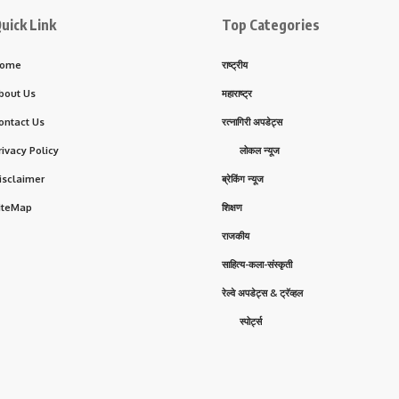
uick Link
Top Categories
ome
राष्ट्रीय
bout Us
महाराष्ट्र
ontact Us
रत्नागिरी अपडेट्स
rivacy Policy
लोकल न्यूज
isclaimer
ब्रेकिंग न्यूज
iteMap
शिक्षण
राजकीय
साहित्य-कला-संस्कृती
रेल्वे अपडेट्स & ट्रॅव्हल
स्पोर्ट्स