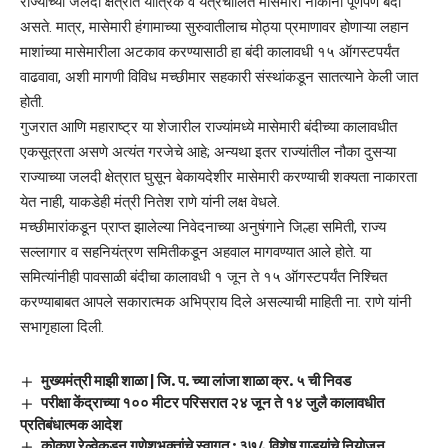
राज्याच्या जलदी क्षेत्रात यांत्रिक व यंत्रचालित मासेमारी नौकांना पूर्णपणे बंदी
असते. मात्र, मासेमारी हंगामाच्या सुरुवातीलाच मोठ्या प्रमाणावर होणाऱ्या लहान
माशांच्या मासेमारीला अटकाव करण्यासाठी हा बंदी कालावधी १५ ऑगस्टपर्यंत
वाढवावा, अशी मागणी विविध मच्छीमार सहकारी संस्थांकडून सातत्याने केली जात
होती.
गुजरात आणि महाराष्ट्र या शेजारील राज्यांमध्ये मासेमारी बंदीच्या कालावधीत
एकसूत्रता असणे अत्यंत गरजेचे आहे; अन्यथा इतर राज्यांतील नौका दुसऱ्या
राज्याच्या जलदी क्षेत्रात घुसून बेकायदेशीर मासेमारी करण्याची शक्यता नाकारता
येत नाही, याकडेही मंत्री नितेश राणे यांनी लक्ष वेधले.
मच्छीमारांकडून प्राप्त झालेल्या निवेदनाच्या अनुषंगाने जिल्हा समिती, राज्य
सल्लागार व सहनियंत्रण समितीकडून अहवाल मागवण्यात आले होते. या
समित्यांनीही पावसाळी बंदीचा कालावधी १ जून ते १५ ऑगस्टपर्यंत निश्चित
करण्याबाबत आपले सकारात्मक अभिप्राय दिले असल्याची माहिती ना. राणे यांनी
सभागृहाला दिली.
मुख्यमंत्री माझी शाळा | जि. प. च्या लांजा शाळा क्र. ५ ची निवड
परीक्षा केंद्राच्या १०० मीटर परिसरात २४ जून ते १४ जुलै कालावधीत
प्रतिबंधात्मक आदेश
कोकण रेल्वेकडून गणेशभक्तांचे स्वागत ; ३७८ विशेष गाड्यांचे नियोजन