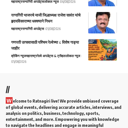
महाराष्ट्र
रत्नागिरी अपडेट्स
लोकल न्यूज
06/08/2026
रत्नागिरी भाजपचे माजी जिल्हाध्यक्ष राजेश सावंत यांचे
हृदयविकाराच्या धक्क्याने निधन
महाराष्ट्र
रत्नागिरी अपडेट्स
05/08/2026
गणपती उत्सवासाठी पश्चिम रेल्वेच्या ८ विशेष गाड्या
जाहीर
ब्रेकिंग न्यूज
महाराष्ट्र
रेल्वे अपडेट्स & ट्रॅव्हल
लोकल न्यूज
05/08/2026
//
W
elcome to Ratnagiri live! We provide unbiased coverage
of global events, delivering accurate articles, interviews, and
analysis on politics, business, technology, sports,
entertainment, and more. Empowering you with knowledge
to navigate the headlines and engage in meaningful