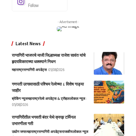
Follow
- Advertisement -
Latest News
रत्नागिरी भाजपचे माजी जिल्हाध्यक्ष राजेश सावंत यांचे
हृदयविकाराच्या धक्क्याने निधन
महाराष्ट्र
रत्नागिरी अपडेट्स
05/08/2026
गणपती उत्सवासाठी पश्चिम रेल्वेच्या ८ विशेष गाड्या
जाहीर
ब्रेकिंग न्यूज
महाराष्ट्र
रेल्वे अपडेट्स & ट्रॅव्हल
लोकल न्यूज
05/08/2026
रत्नागिरीतील भगवती बंदर येथे क्रुझ टर्मिनल
उभारणीला गती
उद्योग जगत
महाराष्ट्र
रत्नागिरी अपडेट्स
राजकीय
लोकल न्यूज