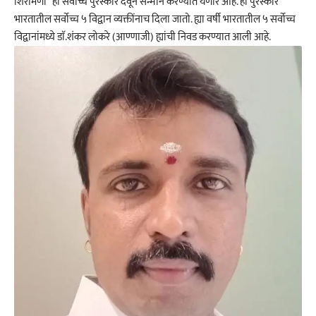
शिरोमणी” हा सर्वोच्च पुरस्कार देवून सन्मान करण्यात येणार आहे. हा पुरस्कार
भारतातील सर्वोच्च ५ विद्वान व्यक्तींनाच दिला जातो. ह्या वर्षी भारतातील ५ सर्वोच्च
विद्वानांमध्ये डाॅ.शंकर लोकरे (आण्णाजी) ह्यांची निवड करण्यात आली आहे.