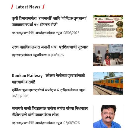
Latest News
कृषी विभागामार्फत ‘रानभाजी’ आणि ‘पौष्टिक तृणधान्य’
पाककला स्पर्धा १४ ऑगस्ट रोजी
महाराष्ट्र
रत्नागिरी अपडेट्स
लोकल न्यूज
08/08/2026
उरण महाविद्यालयात जपानी भाषा प्रशिक्षणाची सुरुवात
महाराष्ट्र
लोकल न्यूज
शिक्षण
07/08/2026
Konkan Railway : कोकण रेल्वेच्या प्रवाशांसाठी
महत्त्वाची बातमी!
ब्रेकिंग न्यूज
महाराष्ट्र
रेल्वे अपडेट्स & ट्रॅव्हल
लोकल न्यूज
06/08/2026
भाजपचे माजी जिल्हाध्यक्ष राजेश सावंत यांच्या निधनावर
नीलेश राणे यांनी व्यक्त केला शोक
महाराष्ट्र
रत्नागिरी अपडेट्स
लोकल न्यूज
06/08/2026