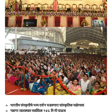
भारतीय संस्कृतीचे भव्य दर्शन घडवणारा सांस्कृतिक महोत्सव!
गुहागर तालुक्यात सर्वाधिक १४६ मि मी पाऊस