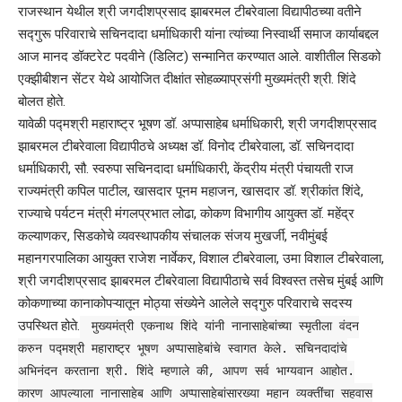
राजस्थान येथील श्री जगदीशप्रसाद झाबरमल टीबरेवाला विद्यापीठच्या वतीने
सद्गुरू परिवाराचे सचिनदादा धर्माधिकारी यांना त्यांच्या निस्वार्थी समाज कार्याबद्दल
आज मानद डॉक्टरेट पदवीने (डिलिट) सन्मानित करण्यात आले. वाशीतील सिडको
एक्झीबीशन सेंटर येथे आयोजित दीक्षांत सोहळ्याप्रसंगी मुख्यमंत्री श्री. शिंदे
बोलत होते.
यावेळी पद्मश्री महाराष्ट्र भूषण डॉ. अप्पासाहेब धर्माधिकारी, श्री जगदीशप्रसाद
झाबरमल टीबरेवाला विद्यापीठचे अध्यक्ष डॉ. विनोद टीबरेवाला, डॉ. सचिनदादा
धर्माधिकारी, सौ. स्वरुपा सचिनदादा धर्माधिकारी, केंद्रीय मंत्री पंचायती राज
राज्यमंत्री कपिल पाटील, खासदार पूनम महाजन, खासदार डॉ. श्रीकांत शिंदे,
राज्याचे पर्यटन मंत्री मंगलप्रभात लोढा, कोकण विभागीय आयुक्त डॉ. महेंद्र
कल्याणकर, सिडकोचे व्यवस्थापकीय संचालक संजय मुखर्जी, नवीमुंबई
महानगरपालिका आयुक्त राजेश नार्वेकर, विशाल टीबरेवाला, उमा विशाल टीबरेवाला,
श्री जगदीशप्रसाद झाबरमल टीबरेवाला विद्यापीठाचे सर्व विश्वस्त तसेच मुंबई आणि
कोकणाच्या कानाकोपऱ्यातून मोठ्या संख्येने आलेले सद्गुरु परिवाराचे सदस्य
उपस्थित होते.
मुख्यमंत्री एकनाथ शिंदे यांनी नानासाहेबांच्या स्मृतीला वंदन
करुन पद्मश्री महाराष्ट्र भूषण अप्पासाहेबांचे स्वागत केले. सचिनदादांचे
अभिनंदन करताना श्री. शिंदे म्हणाले की, आपण सर्व भाग्यवान आहोत.
कारण आपल्याला नानासाहेब आणि अप्पासाहेबांसारख्या महान व्यक्तींचा सहवास