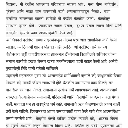
मिळाला. मी देखील आपल्याच परिवाराचा सदस्य आहे. मला योग्य मार्गदर्शन,
प्रेरणा आणि सतत काम करण्याची उर्जा अप्पासाहेबांकडून मिळते. माझा
मानसिक ताणतणाव वाढतो त्यावेळी मी देखील बैठकीस जातो. बैठकीतून
समाधान प्राप्त होते. ज्यांच्यावर संकटं येतात, दु:ख येतात त्यांना दिशा आणि
मार्गदर्शन देण्याचे काम अप्पासाहेबांनी केले आहे.
धर्माधिकारी प्रतिष्ठानाच्या सदस्यांकडून मोठ्या प्रमाणात सामाजिक कामे केली
जातात. ज्याठिकाणी शासन पोहचत नाही त्याठिकाणी प्रतिष्ठानाचे सदस्य
पोहोचतात. श्री जगदीशप्रसाद झाबरमल टीबरेवाला विद्यापीठाने सचिनदादांच्या
समाज कार्याची दखल घेऊन खऱ्या व्यक्तीमत्वाला पदवी बहाल केली आहे, असेही
मुख्यमंत्री शिंदे यांनी यावेळी सांगितले.
पद्मश्री महाराष्ट्र भूषण डॉ. अप्पासाहेब धर्माधिकारी म्हणाले की, साधूसंतांचे विचार
मिळाले की, मानवी जीवन समाधानी होते. बैठकीत जाणाऱ्यांना काय मिळते, तर
मानसिक समाधान मिळते. समाजाला प्रबोधनाची आवश्यकता आहे. अंत:करणाची
स्वच्छता केल्याशिवाय समाजाची, परिसराची आणि निसर्गाची स्वच्छता करता येणार
नाही. मानवता धर्म हा सर्वश्रेष्ठ धर्म आहे. समाजाचे ऋण फेडण्यासाठी आपण काही
तरी केले पाहिजे. दिवसभरात आपण समाजासाठी काय केले याचे रोज आत्मपरिक्षण
करणे गरजेचे आहे.
केंद्रीय मंत्री कपिल पाटील म्हणाले की, आजचा दिवस
हा सुवर्ण अक्षराने लिहून ठेवणारा दिवस आहे. डिलिट हा पदवी प्रदानाचा असा