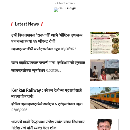
- Advertisement -
Latest News
कृषी विभागामार्फत ‘रानभाजी’ आणि ‘पौष्टिक तृणधान्य’
पाककला स्पर्धा १४ ऑगस्ट रोजी
महाराष्ट्र
रत्नागिरी अपडेट्स
लोकल न्यूज
08/08/2026
उरण महाविद्यालयात जपानी भाषा प्रशिक्षणाची सुरुवात
महाराष्ट्र
लोकल न्यूज
शिक्षण
07/08/2026
Konkan Railway : कोकण रेल्वेच्या प्रवाशांसाठी
महत्त्वाची बातमी!
ब्रेकिंग न्यूज
महाराष्ट्र
रेल्वे अपडेट्स & ट्रॅव्हल
लोकल न्यूज
06/08/2026
भाजपचे माजी जिल्हाध्यक्ष राजेश सावंत यांच्या निधनावर
नीलेश राणे यांनी व्यक्त केला शोक