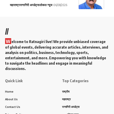
महाराष्ट्र
रत्नागिरी अपडेट्स
लोकल न्यूज
06/08/2026
//
W
elcome to Ratnagiri live! We provide unbiased coverage
of global events, delivering accurate articles, interviews, and
analysis on politics, business, technology, sports,
entertainment, and more. Empowering you with knowledge
to navigate the headlines and engage in meaningful
discussions.
Quick Link
Top Categories
Home
राष्ट्रीय
About Us
महाराष्ट्र
Contact Us
रत्नागिरी अपडेट्स