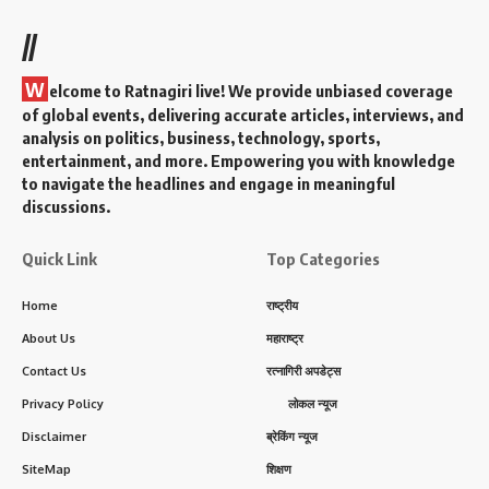
//
W
elcome to Ratnagiri live! We provide unbiased coverage
of global events, delivering accurate articles, interviews, and
analysis on politics, business, technology, sports,
entertainment, and more. Empowering you with knowledge
to navigate the headlines and engage in meaningful
discussions.
Quick Link
Top Categories
Home
राष्ट्रीय
About Us
महाराष्ट्र
Contact Us
रत्नागिरी अपडेट्स
Privacy Policy
लोकल न्यूज
Disclaimer
ब्रेकिंग न्यूज
SiteMap
शिक्षण