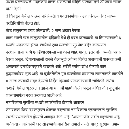
पथक घटनास्थळी मदतकार्य करत असल्याची माहिती पालकमंत्री डाॕ उदय सामंत
यांनी दिली.
ते चिपळूण येथील पाऊस परिस्थिती व मदतकार्याचा आढावा घेतल्यानंतर माध्यम
प्रतिनिधींशी बोलत होते.
खेड तालुक्यात दरड कोसळली; २ जण अद्याप बेपत्ता
काल रात्री खेड तालुक्यातील दहिवली येथे ही दरड कोसळली. या ढिगाऱ्याखाली ३
व्यक्ती अडकल्या होत्या. त्यापैकी एका व्यक्तीला सुरक्षित बाहेर काढण्यात
प्रशासनाला आणि एनडीआरएफला यश आले आहे. मात्र, इतर दोन व्यक्ती अद्याप
बेपत्ता असून, ढिगाऱ्याखाली दाबले गेल्यामुळे त्यांच्या जिवंत असण्याची शक्यता कमी
असल्याचे एनडीआरएफने कळवले आहे. तरीही त्यांचा शोध घेण्याचे काम
युद्धपातळीवर सुरू आहे. या दुर्घटनेतील मृत व्यक्तींच्या वारसांना शासनातर्फे तातडीने
४ लाख रुपयांची मदत देण्याचे निर्देश दिल्याचे पालकमंत्र्यांनी सांगितले. तसेच
कशेडी येथील भूस्खलन झालेल्या भागाची पाहणी केली असून बाधित दोन कुटुंबांना
शासनामार्फत मदत करण्यात आली आहे.
नागरिकांना सुरक्षित स्थळी स्थलांतरित होण्याचे आवाहन
डोंगरकडा किंवा दरडप्रवण क्षेत्रात राहणाऱ्या नागरिकांना प्रशासनाने सुरक्षित
स्थळी स्थलांतरित होण्याचे आवाहन केले आहे. “आपला जीव सर्वात महत्त्वाचा आहे,
अनेकदा नागरिकांची घर सोडण्याची मानसिक तयारी नसते, मात्र सुरक्षेचा उपाय