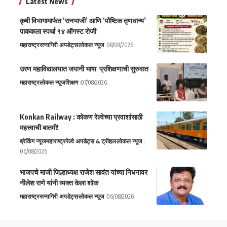
Latest News
कृषी विभागामार्फत ‘रानभाजी’ आणि ‘पौष्टिक तृणधान्य’
पाककला स्पर्धा १४ ऑगस्ट रोजी
महाराष्ट्र
रत्नागिरी अपडेट्स
लोकल न्यूज
08/08/2026
उरण महाविद्यालयात जपानी भाषा प्रशिक्षणाची सुरुवात
महाराष्ट्र
लोकल न्यूज
शिक्षण
07/08/2026
Konkan Railway : कोकण रेल्वेच्या प्रवाशांसाठी
महत्त्वाची बातमी!
ब्रेकिंग न्यूज
महाराष्ट्र
रेल्वे अपडेट्स & ट्रॅव्हल
लोकल न्यूज
06/08/2026
भाजपचे माजी जिल्हाध्यक्ष राजेश सावंत यांच्या निधनावर
नीलेश राणे यांनी व्यक्त केला शोक
महाराष्ट्र
रत्नागिरी अपडेट्स
लोकल न्यूज
06/08/2026