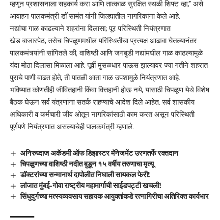
म्हणून प्रशासनाला सहकार्य करा आणि तात्काळ सुरक्षित स्थळी शिफ्ट व्हा,” असे
आवाहन पालकमंत्री डाॕ सामंत यांनी जिल्ह्यातील नागरिकांना केले आहे.
नद्यांचा गाळ काढल्याने शहरांना दिलासा; पूर परिस्थिती नियंत्रणात
खेड बाजारपेठ, तसेच चिपळूणमधील परिस्थितीचा प्रत्यक्ष आढावा घेतल्यानंतर
पालकमंत्र्यांनी सांगितले की, वाशिष्ठी आणि जगबुडी नद्यांमधील गाळ काढल्यामुळे
यंदा मोठा दिलासा मिळाला आहे. पूर्वी मुसळधार पाऊस झाल्यावर ज्या गतीने शहरात
पुराचे पाणी वाढत होते, ती पातळी आता गाळ उपशामुळे नियंत्रणात आहे.
भविष्यात कोणतीही जीवितहानी किंवा वित्तहानी होऊ नये, यासाठी चिपळूण येथे विशेष
बैठक घेऊन सर्व यंत्रणांना सतर्क राहण्याचे आदेश दिले आहेत. सर्व शासकीय
अधिकारी व कर्मचारी जीव ओतून नागरिकांसाठी काम करत असून परिस्थिती
पूर्णपणे नियंत्रणात असल्याचेही पालकमंत्री म्हणाले.
अनिरुध्दाज अकॅडमी ऑफ डिझास्टर मॅनेजमेंट उरणतर्फे रक्तदान
चिपळुणच्या वाशिष्ठी नदीत बुडून १५ वर्षीय तरुणाचा मृत्यू
डॉक्टरांच्या सन्मानार्थ दापोलीत निघाली सायकल फेरी!
लांजात मुंबई-गोवा राष्ट्रीय महामार्गाची साईडपट्टी खचली!
सिंधुदुर्गच्या मत्स्यव्यवसाय सहायक आयुक्तांकडे रत्नागिरीचा अतिरिक्त कार्यभार