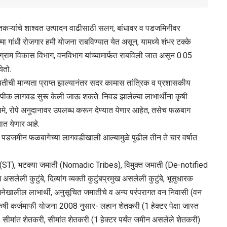
शेतकऱ्यांचे शाश्वत उत्पादन वाढीसाठी सलग, बांधावर व पडजमिनीवर
 गांधी रोजगार हमी योजना राबविण्यात येत असून, यामध्ये शंभर टक्के
, ग्राम विकास विभाग, वनविभाग यांच्यामार्फत राबविली जात असून 0.05
ेतो.
यतीची मान्यता प्राप्त झाल्यानंतर सदर कामास तांत्रिक व प्रशासकीय
फूलपीक लागवड सुरू केली जाऊ शकते. निवड झालेल्या लाभार्थींना कृषी
े, रोपे अनुदानावर उपलब्ध करून देण्यात येणार आहेत, तसेच फळबाग
यात येणार आहे.
न पडजमीन फळबागेच्या लागवडीखाली आल्यामुळे पुढील तीन ते चार वर्षात
(ST), भटक्या जमाती (Nomadic Tribes), विमुक्त जमाती (De-notified
ख असलेली कुटुंबे, दिव्यांग व्यक्ती कुटुंबप्रमुख असलेली कुटुंबे, भूसुधारक
ोजनेखालील लाभार्थी, अनुसूचित जमातीचे व अन्य परंपरागत वन निवासी (वन
कृषी कर्जमाफी योजना 2008 नुसार- लहान शेतकरी (1 हेक्टर पेक्षा जास्त
 सीमांत शेतकरी, सीमांत शेतकरी (1 हेक्टर पर्यंत जमीन असलेले शेतकरी)