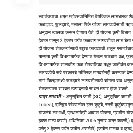
स्वातंत्र्याचा अमृत महोत्सवानिमित्त वैयक्तिक लाभधारक 
फळझाड, फुलझाडे, मसाला पिके यांच्या लागवडीसाठी महात्मा
अनुदान उपलब्ध करून देण्यात येते. ही योजना कृषी विभाग
हेक्टर पासून 2 हेक्टर पर्यंत फळबाग लागवडीचा लाभ घेता य
ही योजना शेतकऱ्यांसाठी खूपच फायद्याची असून ग्रामपंचा
मान्यता कृषी विभागामार्फत देण्यात येऊन फळबाग, वृक्ष, 
विभागामार्फत शासकीय फळ रोपवाटिका मधून जातीवंत कलम
लागवडीचे सर्व प्रकारचे तांत्रिक मार्गदर्शनही करण्यात देण्
ठाणे जिल्ह्यामध्ये फळझाडे लागवडीसाठी चांगला वाव असू
शेतकऱ्याला शाश्वत उत्पादनाचे साधन तयार होऊ शकते.
पात्र लाभार्थी
:-
अनुसूचित जाती (SC), अनुसूचित जमाती 
Tribes), दारिद्र्य रेषेखालील इतर कुटुंबे, स्त्री कुटुंबप्रमु
योजनेचे लाभार्थी, प्रधानमंत्री आवास योजना, ग्रामीण य
हक्क मान्य करणे) अधिनियम 2006 नुसार पात्र व्यक्ती,) 
परंतु 2 हेक्टर पर्यंत जमीन असलेले) (जमीन मालक व कूळ),