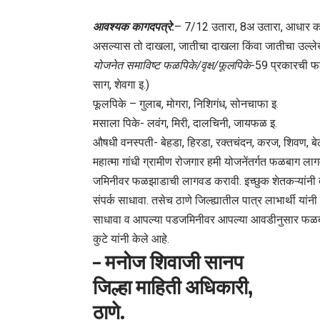
आवश्यक कागदपत्रे
:
– 7/12 उतारा, 8अ उतारा, आधार कार्ड,
असल्यास तो दाखला, जातीचा दाखला किंवा जातीचा उल्ले
योजनेत समाविष्ट फळपिके/वृक्ष/फूलपिके
-59 प्रकारची फळप
साग, शेवगा इ.)
फूलपिके – गुलाब, मोगरा, निशिगंध, सोनचाफा इ.
मसाला पिके- लवंग, मिरी, दालचिनी, जायफळ इ.
औषधी वनस्पती- बेहडा, हिरडा, रक्तचंदन, करज, शिवण, बेल
महात्मा गांधी ग्रामीण रोजगार हमी योजनेंतर्गत फळबाग 
जमिनीवर फळझाडाची लागवड करावी. इच्छुक शेतकऱ्यांनी त्व
संपर्क साधावा. तसेच ठाणे जिल्ह्यातील पात्र लाभार्थी यांन
साधावा व आपल्या पडजमिनीवर आपल्या आवडीनुसार फळबाग
कुटे यांनी केले आहे.
–
मनोज शिवाजी सानप
जिल्हा माहिती अधिकारी,
ठाणे.