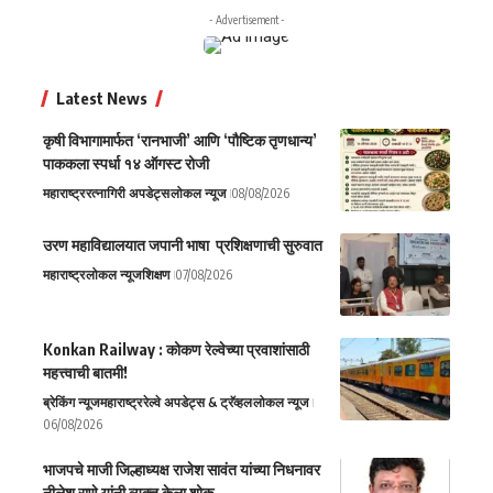
- Advertisement -
Latest News
कृषी विभागामार्फत ‘रानभाजी’ आणि ‘पौष्टिक तृणधान्य’
पाककला स्पर्धा १४ ऑगस्ट रोजी
महाराष्ट्र
रत्नागिरी अपडेट्स
लोकल न्यूज
08/08/2026
उरण महाविद्यालयात जपानी भाषा प्रशिक्षणाची सुरुवात
महाराष्ट्र
लोकल न्यूज
शिक्षण
07/08/2026
Konkan Railway : कोकण रेल्वेच्या प्रवाशांसाठी
महत्त्वाची बातमी!
ब्रेकिंग न्यूज
महाराष्ट्र
रेल्वे अपडेट्स & ट्रॅव्हल
लोकल न्यूज
06/08/2026
भाजपचे माजी जिल्हाध्यक्ष राजेश सावंत यांच्या निधनावर
नीलेश राणे यांनी व्यक्त केला शोक