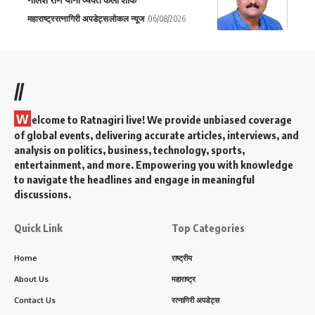
महाराष्ट्र
रत्नागिरी अपडेट्स
लोकल न्यूज
06/08/2026
//
W
elcome to Ratnagiri live! We provide unbiased coverage
of global events, delivering accurate articles, interviews, and
analysis on politics, business, technology, sports,
entertainment, and more. Empowering you with knowledge
to navigate the headlines and engage in meaningful
discussions.
Quick Link
Top Categories
Home
राष्ट्रीय
About Us
महाराष्ट्र
Contact Us
रत्नागिरी अपडेट्स