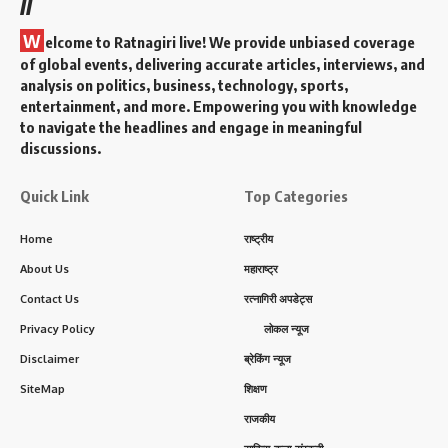
//
W
elcome to Ratnagiri live! We provide unbiased coverage
of global events, delivering accurate articles, interviews, and
analysis on politics, business, technology, sports,
entertainment, and more. Empowering you with knowledge
to navigate the headlines and engage in meaningful
discussions.
Quick Link
Top Categories
Home
राष्ट्रीय
About Us
महाराष्ट्र
Contact Us
रत्नागिरी अपडेट्स
Privacy Policy
लोकल न्यूज
Disclaimer
ब्रेकिंग न्यूज
SiteMap
शिक्षण
राजकीय