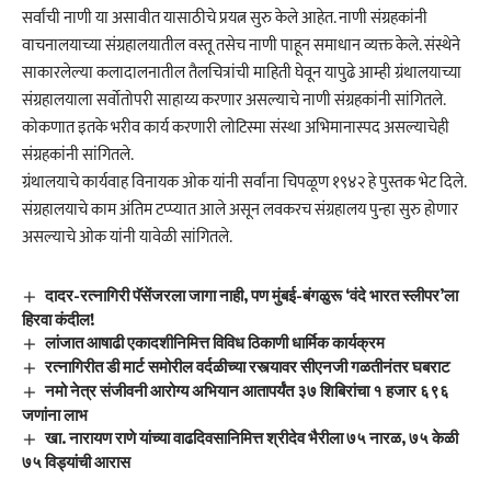
सर्वांची नाणी या असावीत यासाठीचे प्रयत्न सुरु केले आहेत. नाणी संग्रहकांनी
वाचनालयाच्या संग्रहालयातील वस्तू तसेच नाणी पाहून समाधान व्यक्त केले. संस्थेने
साकारलेल्या कलादालनातील तैलचित्रांची माहिती घेवून यापुढे आम्ही ग्रंथालयाच्या
संग्रहालयाला सर्वोतोपरी साहाय्य करणार असल्याचे नाणी संग्रहकांनी सांगितले.
कोकणात इतके भरीव कार्य करणारी लोटिस्मा संस्था अभिमानास्पद असल्याचेही
संग्रहकांनी सांगितले.
ग्रंथालयाचे कार्यवाह विनायक ओक यांनी सर्वांना चिपळूण १९४२ हे पुस्तक भेट दिले.
संग्रहालयाचे काम अंतिम टप्प्यात आले असून लवकरच संग्रहालय पुन्हा सुरु होणार
असल्याचे ओक यांनी यावेळी सांगितले.
दादर-रत्नागिरी पॅसेंजरला जागा नाही, पण मुंबई-बंगळुरू ‘वंदे भारत स्लीपर’ला
हिरवा कंदील!
लांजात आषाढी एकादशीनिमित्त विविध ठिकाणी धार्मिक कार्यक्रम
रत्नागिरीत डी मार्ट समोरील वर्दळीच्या रस्त्यावर सीएनजी गळतीनंतर घबराट
नमो नेत्र संजीवनी आरोग्य अभियान आतापर्यंत ३७ शिबिरांचा १ हजार ६९६
जणांना लाभ
खा. नारायण राणे यांच्या वाढदिवसानिमित्त श्रीदेव भैरीला ७५ नारळ, ७५ केळी
७५ विड्यांची आरास