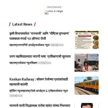
- Advertisement -
Latest News
कृषी विभागामार्फत ‘रानभाजी’ आणि ‘पौष्टिक तृणधान्य’
पाककला स्पर्धा १४ ऑगस्ट रोजी
महाराष्ट्र
रत्नागिरी अपडेट्स
लोकल न्यूज
08/08/2026
उरण महाविद्यालयात जपानी भाषा प्रशिक्षणाची सुरुवात
महाराष्ट्र
लोकल न्यूज
शिक्षण
07/08/2026
Konkan Railway : कोकण रेल्वेच्या प्रवाशांसाठी
महत्त्वाची बातमी!
ब्रेकिंग न्यूज
महाराष्ट्र
रेल्वे अपडेट्स & ट्रॅव्हल
लोकल न्यूज
06/08/2026
भाजपचे माजी जिल्हाध्यक्ष राजेश सावंत यांच्या निधनावर