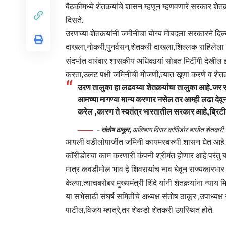
बैठकीमध्ये शेतकर्‍यांचे शासन म्हणून म्हणवणारे सरकार शेतकर
दिसते.
उरणच्या शेतकर्‍यांनी जमीनीचा योग्य मोबदला सरकारने दिल्
दाखला,नोकरी,पुनर्वसन,शेतकरी दाखला,शिल्लक राहिलेला 
संदर्भात वारंवार शासकीय अधिकार्‍यां सोबत मिटींगी देखील
करता,उलट पक्षी जमिनीची मोजणी,त्यात खूणा करणे व शेतकर
उरण तालुका हा लढवय्या शेतकर्‍यांचा तालुका आहे.जर सर
आमच्या मागण्या मान्य करणार नसेल तर आम्ही लढा देवू
करेल ,कारण ते स्वतंत्र भारतातील सरकार आहे,ब्रिट
–
संतोष ठाकूर,
अलिबाग विरार काॅरीडोर बाधीत शेतकरी स
आपली वडीलोपार्जीत जमिनी कायमस्वरुपी शासन घेत आहे.त
काॅरीडोरचा काम करणारी कंपनी श्रीमंत होणार आहे.परंतु बह
मात्र कवडीमोल भाव हे शिवरायांच नाव घेवून राज्यकारभार 
केल्या.त्याचबरोबर मुख्यमंत्री शिंदे यांनी शेतकर्‍यांना न्य
या सभेसाठी संघर्ष समितीचे अध्यक्ष संतोष ठाकूर ,उपाध्य
पाटील,विजय म्हात्रे,तर शेकडो शेतकरी उपस्थित होते.