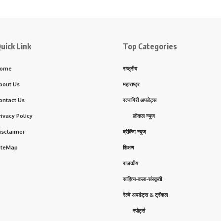
uick Link
Top Categories
ome
राष्ट्रीय
bout Us
महाराष्ट्र
ontact Us
रत्नागिरी अपडेट्स
rivacy Policy
लोकल न्यूज
isclaimer
ब्रेकिंग न्यूज
iteMap
शिक्षण
राजकीय
साहित्य-कला-संस्कृती
रेल्वे अपडेट्स & ट्रॅव्हल
स्पोर्ट्स