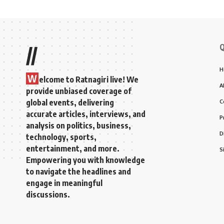
Q
//
H
W
elcome to Ratnagiri live! We
A
provide unbiased coverage of
global events, delivering
C
accurate articles, interviews, and
P
analysis on politics, business,
D
technology, sports,
entertainment, and more.
S
Empowering you with knowledge
to navigate the headlines and
engage in meaningful
discussions.