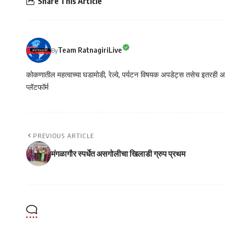
Share This Article
Team RatnagiriLive
By
कोकणातील महत्वाच्या घडामोडी, रेल्वे, पर्यटन विषयक अपडेट्स तसेच इतरही अने
प्लॅटफॉर्म
PREVIOUS ARTICLE
मंगळागौर स्पर्धेत असगोलीचा खिलाडी ग्रुप प्रथम