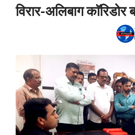
विरार-अलिबाग काॅरिडोर बा