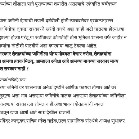
्‍यांच्या तोंडाला पाने पुसण्याच्या तयारीत असल्याचे एकंदरित चर्चेवरून
यास जमीनी देण्याची तयारी दर्शवीली होती.त्याचबरोबर प्रकल्पग्रस्त
जमिनीचा तुकडा सरकारने खरेदी करणे अशा काही अटी घातल्या होत्या.त्या
 झाल्या होत्या.परंतू या अटींबाबत कोणतीही ठोस भूमिका शासना तर्फे जाहीर न
्‍यांना नोटीशी पाठवीणे अशा कारवाया चालू ठेवल्या आहेत.
कार शेतकर्‍यांच्या जमिनीला योग्य मोबदला देणार नसेल,शेतकर्‍यांना
न आमचा हक्क मिळवू. आम्हाला अपेक्षा आहे आमच्या मागण्या सरकार मान्य
ीश सरकार नाही ?
ंघर्ष समिती,उरण.
्या जमिनी वर शासनाचा अनेक दृष्टीने आर्थिक फायदा होणार आहे.तर
ुमूल्य असा भाव असणार्‍या जमिनीचे मालक असणार्‍या शेतकर्‍यांच्या जमिनीला
करणार्‍या सरकारला शोभत नाही.अशा भावना शेतकर्‍यांनी व्यक्त
ाय मिळवून द्यावा आशी आर्त साध देखील घातली.
क्ष रविंद्र कासूकर,सचिव महेश नाईक,उरण सामाजिक संस्थेचे अध्यक्ष सुधाकर