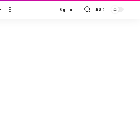
Aa
Sign In
Font
Resizer