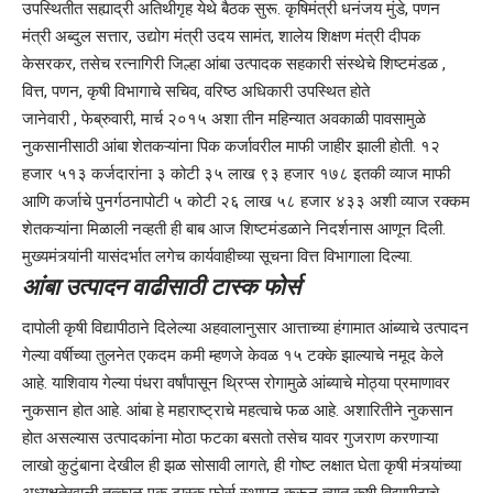
उपस्थितीत सह्याद्री अतिथीगृह येथे बैठक सुरू. कृषिमंत्री धनंजय मुंडे, पणन
मंत्री अब्दुल सत्तार, उद्योग मंत्री उदय सामंत, शालेय शिक्षण मंत्री दीपक
केसरकर, तसेच रत्नागिरी जिल्हा आंबा उत्पादक सहकारी संस्थेचे शिष्टमंडळ ,
वित्त, पणन, कृषी विभागाचे सचिव, वरिष्ठ अधिकारी उपस्थित होते
जानेवारी , फेब्रुवारी, मार्च २०१५ अशा तीन महिन्यात अवकाळी पावसामुळे
नुकसानीसाठी आंबा शेतकऱ्यांना पिक कर्जावरील माफी जाहीर झाली होती. १२
हजार ५१३ कर्जदारांना ३ कोटी ३५ लाख ९३ हजार १७८ इतकी व्याज माफी
आणि कर्जाचे पुनर्गठनापोटी ५ कोटी २६ लाख ५८ हजार ४३३ अशी व्याज रक्कम
शेतकऱ्यांना मिळाली नव्हती ही बाब आज शिष्टमंडळाने निदर्शनास आणून दिली.
मुख्यमंत्र्यांनी यासंदर्भात लगेच कार्यवाहीच्या सूचना वित्त विभागाला दिल्या.
आंबा उत्पादन वाढीसाठी टास्क फोर्स
दापोली कृषी विद्यापीठाने दिलेल्या अहवालानुसार आत्ताच्या हंगामात आंब्याचे उत्पादन
गेल्या वर्षीच्या तुलनेत एकदम कमी म्हणजे केवळ १५ टक्के झाल्याचे नमूद केले
आहे. याशिवाय गेल्या पंधरा वर्षांपासून थ्रिप्स रोगामुळे आंब्याचे मोठ्या प्रमाणावर
नुकसान होत आहे. आंबा हे महाराष्ट्राचे महत्वाचे फळ आहे. अशारितीने नुकसान
होत असल्यास उत्पादकांना मोठा फटका बसतो तसेच यावर गुजराण करणाऱ्या
लाखो कुटुंबाना देखील ही झळ सोसावी लागते, ही गोष्ट लक्षात घेता कृषी मंत्र्यांच्या