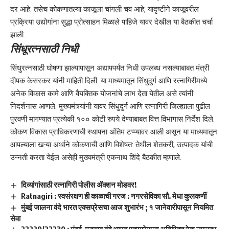
दर आहे. तसेच कोकणातल्या काजूला चांगली चव आहे, यादृष्टीने काजूवरील
प्रक्रिया उद्योगांना सुद्धा प्रोत्साहन मिळाले पाहिजे यावर देखील या बैठकीत चर्चा
झाली.
सिंधूरत्नसाठी निधी
सिंधुरत्नसाठी घोषणा झाल्यापासून अद्यापपर्यंत निधी उपलब्ध नसल्याबाबत मंत्री
दीपक केसरकर यांनी माहिती दिली. या माध्यमातून सिंधुदुर्ग आणि रत्नागिरीमध्ये
अनेक विकास कामे आणि वैयक्तिक योजनांचे लाभ देता येतील असे त्यांनी
निदर्शनास आणले. मुख्यमंत्र्यांनी यावर सिंधुदुर्ग आणि रत्नागिरी जिल्ह्याला पुढील
पुरवणी मागण्यात प्रत्येकी १०० कोटी रुपये देण्याबाबत वित्त विभागास निर्देश दिले.
कोकण विकास प्राधिकरणाची स्थापना अंतिम टप्प्यावर आली असून या माध्यमातून
आपल्याला खऱ्या अर्थाने कोकणाची आणि विशेषत: तेथील शेतकरी, उत्पादक यांची
उन्नती करता येईल असेही मुख्यमंत्री एकनाथ शिंदे बैठकीत म्हणाले.
दिव्यांगांसाठी रत्नागिरी पोलीस अ‍ॅक्शन मोडवर!
Ratnagiri : स्वसंरक्षण ही काळाची गरज : नगरसेविका सौ. मेधा कुलकर्णी
मुंबई जालना वंदे भारत एक्सप्रेसचा आज शुभारंभ ; १ जानेवारीपासून नियमित
सेवा
22229/22230 : मुंबई-मडगाव वंदे भारत एक्स्प्रेसला अतिरिक्त रेक उपलब्ध