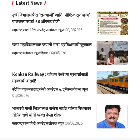
Latest News
कृषी विभागामार्फत ‘रानभाजी’ आणि ‘पौष्टिक तृणधान्य’
पाककला स्पर्धा १४ ऑगस्ट रोजी
महाराष्ट्र
रत्नागिरी अपडेट्स
लोकल न्यूज
08/08/2026
उरण महाविद्यालयात जपानी भाषा प्रशिक्षणाची सुरुवात
महाराष्ट्र
लोकल न्यूज
शिक्षण
07/08/2026
Konkan Railway : कोकण रेल्वेच्या प्रवाशांसाठी
महत्त्वाची बातमी!
ब्रेकिंग न्यूज
महाराष्ट्र
रेल्वे अपडेट्स & ट्रॅव्हल
लोकल न्यूज
06/08/2026
भाजपचे माजी जिल्हाध्यक्ष राजेश सावंत यांच्या निधनावर
नीलेश राणे यांनी व्यक्त केला शोक
महाराष्ट्र
रत्नागिरी अपडेट्स
लोकल न्यूज
06/08/2026