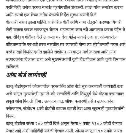
अध्यक्षतेखाली तत्काळ एक टास्क फोर्स स्थापन करून त्यात कृषी विद्यापीठाचे
प्रतिनिधी, तसेच प्रगत नामवंत प्रयोगशील शेतकरी, तज्ज्ञ यांचा समावेश करावा
आणि त्यांची एक बैठक लगेच घेण्याचे निर्देश मुख्यमंत्र्यांनी दिले.
शेतकरी सधन झाला पाहिजे. पारंपरिक शेती आणि नव्या तंत्राने करण्यात येणारी
शेती यातला फरक समजावून घेऊन आपल्याला काय नवे आत्मसात करता येईल ते
पहा. सेंद्रिय शेतीवर देखील कसा भर देता येईल याकडे लक्ष द्या. आंब्यावरील
कीटकनाशके प्रभावी ठरत नसतील तर त्यासाठी योग्य त्या संशोधनाची गरज आहे.
परदेशातही किडीसंदर्भात झालेले संशोधन अभ्यासून मार्ग काढावा आणि आंबा
उत्पादकांना दिलासा द्यावा असे मुख्यमंत्र्यांनी कृषी विद्यापीठास आणि कृषी विभागास
सांगितले.
आंबा बोर्ड कार्यवाही
काजू बोर्डाप्रमाणे कोकणातील प्रस्तावित आंबा बोर्ड सुरु करण्याची कार्यवाही करा
असे सांगून मुख्यमंत्री म्हणाले की, रत्नागिरी आणि सिंधुदुर्ग येथे मोठ्या प्रमाणावर
हापूस आंबा पिकतो. विमा , उत्पादन वाढ, औषध फवारणी तसेच उत्पादकांना
प्रोत्साहन, संशोधन अशी बोर्डाची व्यापक व्याप्ती ठेवा अशा सूचनाही मुख्यमंत्र्यांनी
दिल्या.
काजू बोर्डाला सध्या २०० कोटी दिले असून येत्या ५ वर्षात १३०० कोटी देण्यात
येणार आहे अशी माहितीही यावेळी देण्यात आली. ओल्या काजूला १० टक्के जास्त