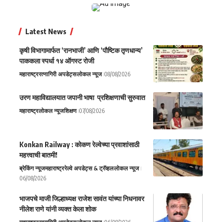
Latest News
कृषी विभागामार्फत ‘रानभाजी’ आणि ‘पौष्टिक तृणधान्य’
पाककला स्पर्धा १४ ऑगस्ट रोजी
महाराष्ट्र
रत्नागिरी अपडेट्स
लोकल न्यूज
08/08/2026
उरण महाविद्यालयात जपानी भाषा प्रशिक्षणाची सुरुवात
महाराष्ट्र
लोकल न्यूज
शिक्षण
07/08/2026
Konkan Railway : कोकण रेल्वेच्या प्रवाशांसाठी
महत्त्वाची बातमी!
ब्रेकिंग न्यूज
महाराष्ट्र
रेल्वे अपडेट्स & ट्रॅव्हल
लोकल न्यूज
06/08/2026
भाजपचे माजी जिल्हाध्यक्ष राजेश सावंत यांच्या निधनावर
नीलेश राणे यांनी व्यक्त केला शोक