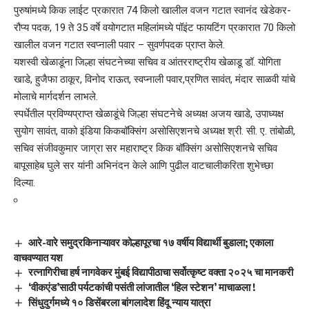
पुरुषांमध्ये किक लाईट प्रकारात 74 किलो खालील वजन गटात स्वानंद खेडेकर-
रौप्य पदक, 19 ते 35 वर्षे वयोगटात महिलांमध्ये पॉइंट फायटिंग प्रकारात 70 किलो
खालील वजन गटात स्वप्नाली पवार – सुवर्णपदक प्राप्त केले.
यशस्वी खेळाडूंना जिल्हा संघटनेच्या सचिव व आंतरराष्ट्रीय खेळाडू डॉ. योगिता
खाडे, हुजैफा ठाकूर, विनोद राऊत, स्वप्नाली पवार,प्रणित सावंत, मंदार साळवी यांचे
मोलाचे मार्गदर्शन लाभले.
स्पर्धेतील प्रविण्यप्राप्त खेळाडूंचे जिल्हा संघटनेचे अध्यक्ष अजय खाडे, उपाध्यक्ष
सुयोग सावंत, वाको इंडिया किकबॉक्सिंग असोसिएशनचे अध्यक्ष श्री. सी. ए. तांबोळी,
सचिव संजीवकुमार जाग्रा सर महाराष्ट्र किक बॉक्सिंग असोसिएशनचे सचिव
बापूसाहेब घुले सर यांनी अभिनंदन केले आणि पुढील वाटचालीकरिता शुभेच्छा
दिल्या.
आरे-वारे समुद्रकिनाऱ्यावर कोल्हापूरचा १७ वर्षीय विद्यार्थी बुडाला; एकाला
वाचवण्यात यश
रत्नागिरीचा हर्ष नागवेकर मुंबई विद्यापीठाचा सर्वोत्कृष्ट वक्ता २०२५ चा मानकरी
‘वीकएंड’साठी पर्यटकांची पसंती लांजातील ‘हिल स्टेशन’ माचाळला !
सिंधुदुर्गमध्ये १० डिसेंबरला बांगलादेश हिंदू न्याय यात्रा