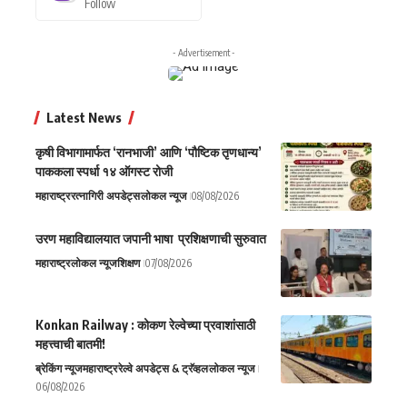
Follow
- Advertisement -
Latest News
कृषी विभागामार्फत ‘रानभाजी’ आणि ‘पौष्टिक तृणधान्य’
पाककला स्पर्धा १४ ऑगस्ट रोजी
महाराष्ट्र
रत्नागिरी अपडेट्स
लोकल न्यूज
08/08/2026
उरण महाविद्यालयात जपानी भाषा प्रशिक्षणाची सुरुवात
महाराष्ट्र
लोकल न्यूज
शिक्षण
07/08/2026
Konkan Railway : कोकण रेल्वेच्या प्रवाशांसाठी
महत्त्वाची बातमी!
ब्रेकिंग न्यूज
महाराष्ट्र
रेल्वे अपडेट्स & ट्रॅव्हल
लोकल न्यूज
06/08/2026