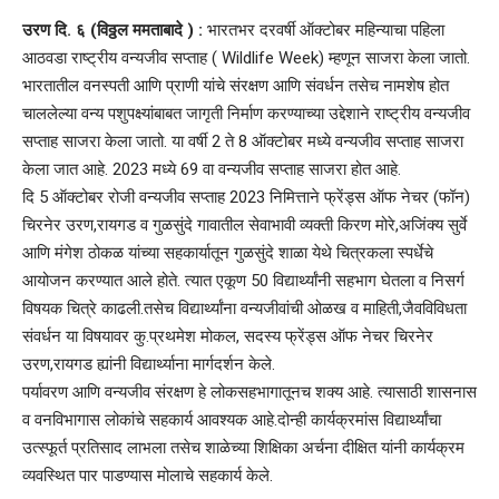
उरण दि. ६ (विठ्ठल ममताबादे ) :
भारतभर दरवर्षी ऑक्टोबर महिन्याचा पहिला
आठवडा राष्ट्रीय वन्यजीव सप्ताह ( Wildlife Week) म्हणून साजरा केला जातो.
भारतातील वनस्पती आणि प्राणी यांचे संरक्षण आणि संवर्धन तसेच नामशेष होत
चाललेल्या वन्य पशुपक्ष्यांबाबत जागृती निर्माण करण्याच्या उद्देशाने राष्ट्रीय वन्यजीव
सप्ताह साजरा केला जातो. या वर्षी 2 ते 8 ऑक्टोबर मध्ये वन्यजीव सप्ताह साजरा
केला जात आहे. 2023 मध्ये 69 वा वन्यजीव सप्ताह साजरा होत आहे.
दि 5 ऑक्टोबर रोजी वन्यजीव सप्ताह 2023 निमित्ताने फ्रेंड्स ऑफ नेचर (फॉन)
चिरनेर उरण,रायगड व गुळसुंदे गावातील सेवाभावी व्यक्ती किरण मोरे,अजिंक्य सुर्वे
आणि मंगेश ठोकळ यांच्या सहकार्यातून गुळसुंदे शाळा येथे चित्रकला स्पर्धेचे
आयोजन करण्यात आले होते. त्यात एकूण 50 विद्यार्थ्यांनी सहभाग घेतला व निसर्ग
विषयक चित्रे काढली.तसेच विद्यार्थ्यांना वन्यजीवांची ओळख व माहिती,जैवविविधता
संवर्धन या विषयावर कु.प्रथमेश मोकल, सदस्य फ्रेंड्स ऑफ नेचर चिरनेर
उरण,रायगड ह्यांनी विद्यार्थ्याना मार्गदर्शन केले.
पर्यावरण आणि वन्यजीव संरक्षण हे लोकसहभागातूनच शक्य आहे. त्यासाठी शासनास
व वनविभागास लोकांचे सहकार्य आवश्यक आहे.दोन्ही कार्यक्रमांस विद्यार्थ्यांचा
उत्स्फूर्त प्रतिसाद लाभला तसेच शाळेच्या शिक्षिका अर्चना दीक्षित यांनी कार्यक्रम
व्यवस्थित पार पाडण्यास मोलाचे सहकार्य केले.